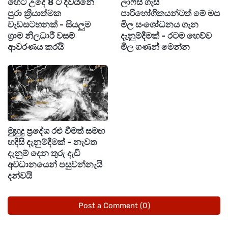
හෙට උදේ 8 ට දිවයිනේ
ලාෆ්ස් ගැස්
ඒ කියන්නේ හෙටත් රස්නයෙන් ලොකු සහනයක්
පුරා ක්‍රියාත්මක
පාරිභෝගිකයන්ටත් මේ මස
බලාපොරොත්තු වෙන්න අමාරුයි.
වැඩසටහනක් - සියලුම
මිල සංශෝධනය ගැන
ග්‍රාම නිලධාරී වසම්
දැනුම්දීමක් - රටම හෙව්ව
ආවරණය කරයි
මිල ගණන් මෙන්න
හැබැයි මේ රස්නයෙන් හෙම්බත් වෙලා ඉන්න අයට
පොඩි බලාපොරොත්තුවක් තියාගන්න පුළුවන්
ආරංචියකුත් මේ අතරේ තියෙනවා.
කාලගුණවිද්‍යා දෙපාර්තමේන්තුව පවසන විදිහට, මේ
පවතින වියළි කාලගුණික තත්ත්වයේ යම් වෙනසක්
මුහුදු ප්‍රදේශ රළු වීමත් සමඟ
හදිසි දැනුම්දීමක් - නැවත
හෙට 12 වනදා සිට බලාපොරොත්තු වෙන්න පුළුවන්.
දැනුම් දෙන තුරු දැඩි
අවධානයෙන් පසුවන්නැයි
දන්වයි
බොහෝ දුරට එදින සිට වැසි සහිත තත්ත්වයක් හෝ
කාලගුණයේ යම් සිසිල් බවක් ඇති වෙන්න ඉඩ
Post a Comment (0)
තියෙනවා.