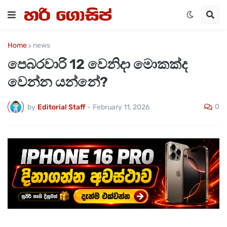
Home
news
පෙබරවාරි 12 වෙනිදා මොකක්ද
වෙන්න යන්නේ?
0
by
Editorial Staff
-
February 11, 2026