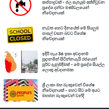
කප්පාදුවක් - ජල සැපයුම අත්හිටුවන
ප්‍රදේශ දන්වා මණ්ඩලයෙන්
නිවේදනයක්
නැවත හෙට දිනයේත් මේ සියලුම
පාසල් වසන බවට විශේෂ
නිවේදනයක්
ඉදිරි පැය 36 ඉතා අවදානම්
සුදානමින් සිටින්නයැයි රජයෙන්
පූර්ව දැනුම්දීමක් - මේ ප්‍රදේශ සියල්ල
ලොකු අවදානමක
ශ්‍රී ලංකා මහ බැංකුවෙන් විශේෂ
නිවේදනයක් - හෙට සිට මේ අයට
මහජන බැංකුවෙන් වන්දි