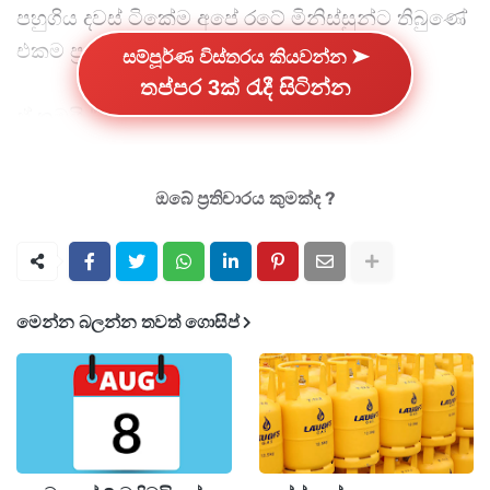
පහුගිය දවස් ටිකේම අපේ රටේ මිනිස්සුන්ට තිබුණේ
එකම ප්‍රශ්නයයි.
සම්පූර්ණ විස්තරය කියවන්න ➤
තප්පර 3ක් රැදී සිටින්න
ඒ තමයි "මේ තියෙන දැඩි රස්නය කවදා ඉවර
වෙයිද?" කියන එක.
ඔබේ ප්‍රතිචාරය කුමක්ද ?
ඇඟපත දන කඩන මේ වියළි කාලගුණය ගැන
කාලගුණවිද්‍යා දෙපාර්තමේන්තුවෙන් හෙට දවසට
අදාළව විශේෂ නිවේදනයක් නිකුත් කරලා
තියෙනවා.
මෙන්න බලන්න තවත් ගොසිප්
කාලගුණ වාර්තාවලට අනුව අද (11) දිනය පුරාමත්
දිවයිනේ බොහෝ ප්‍රදේශවලට පවතින්නේ වියළි
කාලගුණික තත්ත්වයක්.