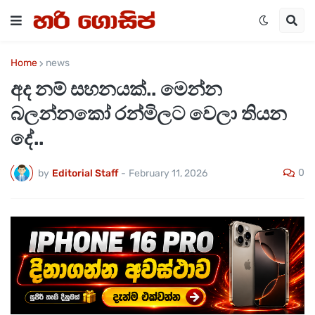
Home
news
අද නම් සහනයක්.. මෙන්න
බලන්නකෝ රන්මිලට වෙලා තියන
දේ..
0
by
Editorial Staff
-
February 11, 2026