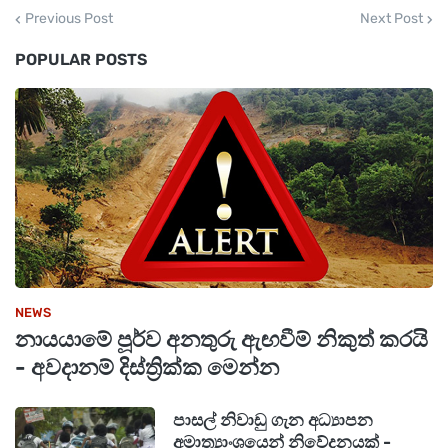
Previous Post
Next Post
POPULAR POSTS
NEWS
නායයාමේ පූර්ව අනතුරු ඇඟවීම් නිකුත් කරයි
- අවදානම් දිස්ත්‍රික්ක මෙන්න
පාසල් නිවාඩු ගැන අධ්‍යාපන
අමාත්‍යාංශයෙන් නිවේදනයක් -