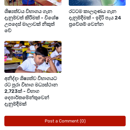
ශිෂ්‍යත්වය විභාගය ගැන
රටටම කාලගුණය ගැන
දැනුම්වත් කිරීමක් - විශේෂ
දැනුම්දීමක් - ඉදිරි පැය 24
උපදෙස් මාලාවක් නිකුත්
ප්‍රවේශම් වෙන්න
වේ
අනිද්දා ශිෂ්‍යත්ව විභාගයට
රට පුරා විභාග මධ්‍යස්ථාන
2,723ක් - විභාග
දෙපාර්තමේන්තුවෙන්
දැනුම්දීමක්
Post a Comment (0)