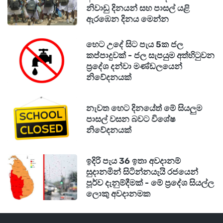
නිවාඩු දිනයන් සහ පාසල් යළි
ඇරඹෙන දිනය මෙන්න
හෙට උදේ සිට පැය 5ක ජල
කප්පාදුවක් - ජල සැපයුම අත්හිටුවන
ප්‍රදේශ දන්වා මණ්ඩලයෙන්
නිවේදනයක්
නැවත හෙට දිනයේත් මේ සියලුම
පාසල් වසන බවට විශේෂ
නිවේදනයක්
ඉදිරි පැය 36 ඉතා අවදානම්
සුදානමින් සිටින්නයැයි රජයෙන්
පූර්ව දැනුම්දීමක් - මේ ප්‍රදේශ සියල්ල
ලොකු අවදානමක