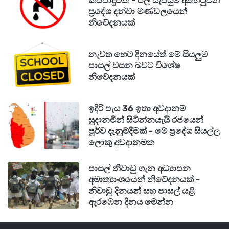
කප්පාදුවක් - ජල සැපයුම අත්හිටුවන
ප්‍රදේශ දන්වා මණ්ඩලයෙන්
නිවේදනයක්
නැවත හෙට දිනයේත් මේ සියලුම
පාසල් වසන බවට විශේෂ
නිවේදනයක්
ඉදිරි පැය 36 ඉතා අවදානම්
සුදානමින් සිටින්නයැයි රජයෙන්
පූර්ව දැනුම්දීමක් - මේ ප්‍රදේශ සියල්ල
ලොකු අවදානමක
පාසල් නිවාඩු ගැන අධ්‍යාපන
අමාත්‍යාංශයෙන් නිවේදනයක් -
නිවාඩු දිනයන් සහ පාසල් යළි
ඇරඹෙන දිනය මෙන්න