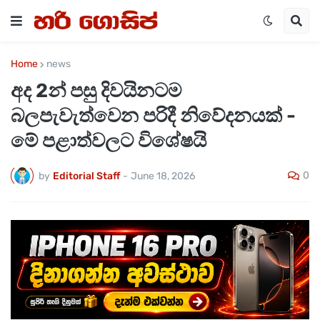
Home
news
අද 2න් පසු දිවයිනටම
බලපැවැත්වෙන පරිදී නිවේදනයක් -
මේ පළාත්වලට විශේෂයි
0
by
Editorial Staff
-
June 18, 2026