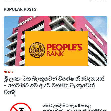
POPULAR POSTS
NEWS
ශ්‍රී ලංකා මහ බැංකුවෙන් විශේෂ නිවේදනයක්
- හෙට සිට මේ අයට මහජන බැංකුවෙන්
වන්දි
හෙට උදේ සිට පැය 5ක ජල