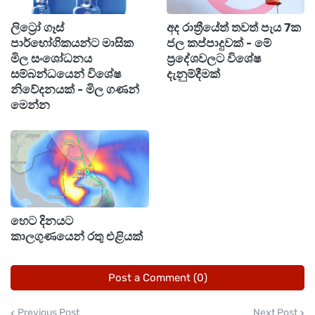
කෙසේ වෙතත් ගිගුරුම් සහිත වැසි සමඟ ඇතිවිය
ලිට්‍රෝ ගෑස්
අද රාත්‍රීයේත් තවත් පැය 7ක
හැකි තාවකාලික තද සුළංවලින් සහ අකුණු මඟින් සිදු
පාර්භෝගිකයන්ට මාසික
ජල කප්පාදුවක් - මේ
වන අනතුරු අවම කර ගැනීමට අවශ්‍ය පියවර
මිල සංශෝධනය
ප්‍රදේශවලට විශේෂ
සම්බන්ධයෙන් විශේෂ
දැනුම්දීමක්
ගන්නා ලෙස එම දෙපාර්තමේන්තුව ජනතාවගෙන්
නිවේදනයක් - මිල ගණන්
කාරුණිකව ඉල්ලා සිටියි.
මෙන්න
හෙට දිනයට
කාලගුණයෙන් රතු එළියක්
Post a Comment (0)
Previous Post
Next Post