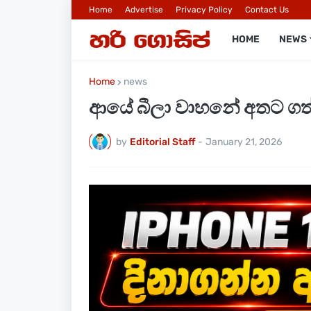
Home
Advertise
Privacy Policy
Contact Us
HOME
NEWS
Home
news
ආයේ බීලා වාහනේ අතට ගත්
by
Editorial Staff
-
January 21, 2026