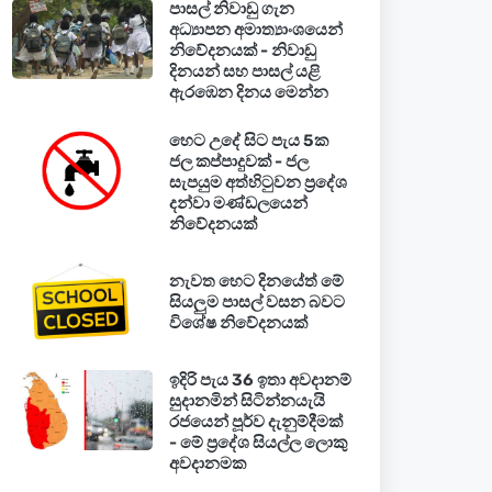
පාසල් නිවාඩු ගැන
අධ්‍යාපන අමාත්‍යාංශයෙන්
නිවේදනයක් - නිවාඩු
දිනයන් සහ පාසල් යළි
ඇරඹෙන දිනය මෙන්න
හෙට උදේ සිට පැය 5ක
ජල කප්පාදුවක් - ජල
සැපයුම අත්හිටුවන ප්‍රදේශ
දන්වා මණ්ඩලයෙන්
නිවේදනයක්
නැවත හෙට දිනයේත් මේ
සියලුම පාසල් වසන බවට
විශේෂ නිවේදනයක්
ඉදිරි පැය 36 ඉතා අවදානම්
සුදානමින් සිටින්නයැයි
රජයෙන් පූර්ව දැනුම්දීමක්
- මේ ප්‍රදේශ සියල්ල ලොකු
අවදානමක