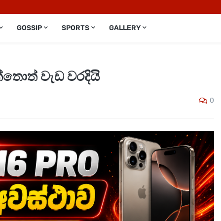
GOSSIP
SPORTS
GALLERY
තොත් වැඩ වරදියි
0