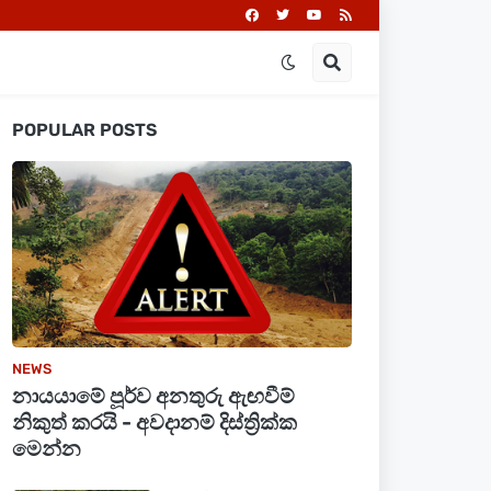
POPULAR POSTS
NEWS
නායයාමේ පූර්ව අනතුරු ඇඟවීම්
නිකුත් කරයි - අවදානම් දිස්ත්‍රික්ක
මෙන්න