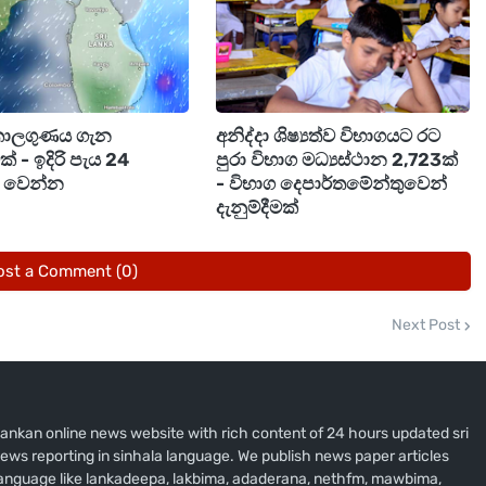
 ගැනීමට අවශ්‍ය තාක්ෂණික පහසුකම් ලබා ගැනීමට ද නියමිතයි.
වැඩසටහන් මගින් රියදුරන්, මගී ජීවිත, පදිකයින් සහ දේපළ
 යුතු තිරසර වැඩ පිළිවෙලක අවශ්‍යතාව විවිධ ආයතන
කාලගුණය ගැන
අනිද්දා ශිෂ්‍යත්ව විභාගයට රට
මක් - ඉදිරි පැය 24
පුරා විභාග මධ්‍යස්ථාන 2,723ක්
ම් වෙන්න
- විභාග දෙපාර්තමේන්තුවෙන්
තික වැඩසටහනේ එක් ප්‍රමුඛ ක්‍රියාමාර්ගයක් වශයෙන්
දැනුම්දීමක්
ස් රථ (Mobile Lab) සේවාව ආරම්භ වුණා.
ost a Comment (0)
නත් මත්ද්‍රව්‍ය භාවිතකර රිය ධාවනයේ යෙදෙන්නන්ට දඬුවම්
තර, ඊට අදාල නෛතික ප්‍රතිපාදන සැලසීම වෙනුවෙන්
Next Post
ැදිහත්වීම මත මෝටර් රථ වාහන පනත යටතේ නියෝග
යෝග මාාලව’ පසුගියදා අනුමැතිය සඳහා පාර්ලිමේන්තුවට
i lankan online news website with rich content of 24 hours updated sri
ews reporting in sinhala language. We publish news paper articles
හන වෛද්‍ය ආයතනය සහ ශ්‍රී ලංකා පොලීසිය ඒකාබද්ධව
 language like lankadeepa, lakbima, adaderana, nethfm, mawbima,