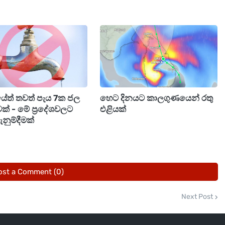
 පෙර පාසල් වයසේ පසුවන කුඩා දරුවන් අතර බහුලව
ිශ්‍යාව, උගුරේ වේදනාව, අධික හිසරදය, මාංශපේශීවල
ග ලක්ෂණත් මෙහිදී ඇති වෙන්න පුළුවන්. ඔබට දින
්, ඒ වගේම ඔබට හුස්ම ගැනීමේ අපහසුතාවයක් ඇති
ෙස් ලබා ගත යුතුයි"
රීයේත් තවත් පැය 7ක ජල
හෙට දිනයට කාලගුණයෙන් රතු
වක් - මේ ප්‍රදේශවලට
එළියක්
නුම්දීමක්
ost a Comment (0)
Next Post