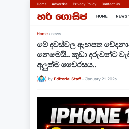
Home
Advertise
Privacy Policy
Contact Us
HOME
NEWS
Home
news
මේ දවස්වල ඇඟපත වේදනාව
නෙමෙයි.. කුඩා දරුවන්ට වැ
අලුත්ම වෛරසය..
by
Editorial Staff
-
January 21, 2026