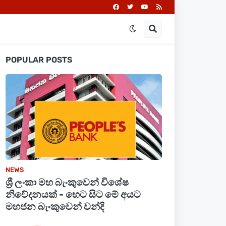
POPULAR POSTS
NEWS
ශ්‍රී ලංකා මහ බැංකුවෙන් විශේෂ
නිවේදනයක් - හෙට සිට මේ අයට
මහජන බැංකුවෙන් වන්දි