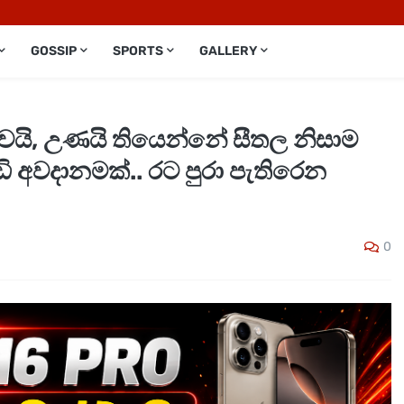
GOSSIP
SPORTS
GALLERY
යි, උණයි තියෙන්නේ සීතල නිසාම
ඩි අවදානමක්.. රට පුරා පැතිරෙන
0