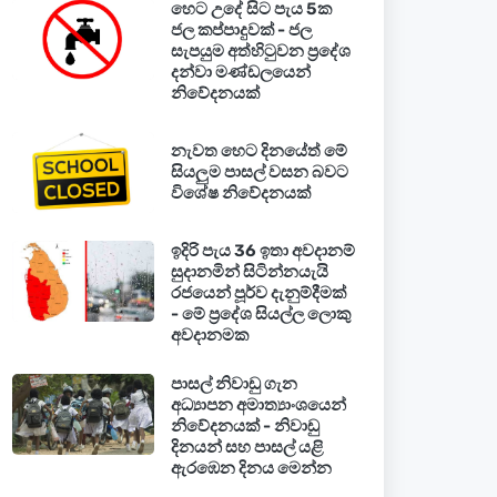
හෙට උදේ සිට පැය 5ක
ජල කප්පාදුවක් - ජල
සැපයුම අත්හිටුවන ප්‍රදේශ
දන්වා මණ්ඩලයෙන්
නිවේදනයක්
නැවත හෙට දිනයේත් මේ
සියලුම පාසල් වසන බවට
විශේෂ නිවේදනයක්
ඉදිරි පැය 36 ඉතා අවදානම්
සුදානමින් සිටින්නයැයි
රජයෙන් පූර්ව දැනුම්දීමක්
- මේ ප්‍රදේශ සියල්ල ලොකු
අවදානමක
පාසල් නිවාඩු ගැන
අධ්‍යාපන අමාත්‍යාංශයෙන්
නිවේදනයක් - නිවාඩු
දිනයන් සහ පාසල් යළි
ඇරඹෙන දිනය මෙන්න