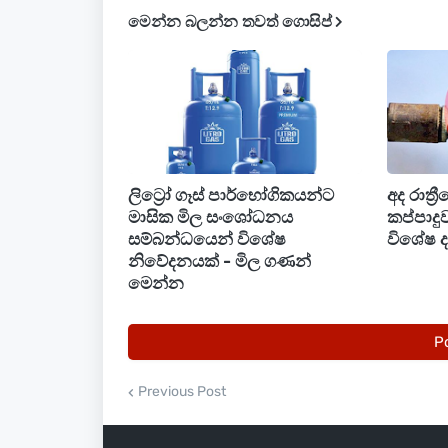
කරන්නේ. සාමාන්‍යයෙන් මේ වෛරස් රෝග
මෙන්න බලන්න තවත් ගොසිප්
පැතිරෙන්න පුුළුවන්. උණ, කැස්ස, සෙම්පත
ඇතිවන වේදනාවත් වමනය, පාචනය වැනි රෝ
තුනකට වඩා මේ රෝග ලක්ෂණ පවතිනවානම
වෙනවානම් ඔබ ඉතා ඉක්මනින් වෛද්‍ය උපද
ලිට්‍රෝ ගෑස් පාර්භෝගිකයන්ට
අද රාත්‍
මාසික මිල සංශෝධනය
කප්පාදු
සම්බන්ධයෙන් විශේෂ
විශේෂ දැ
නිවේදනයක් - මිල ගණන්
මෙන්න
P
Previous Post