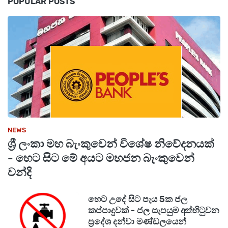
POPULAR POSTS
ක්‍රමයට/වැන්දඹු පුරුෂ හා අනත්දරු විශ්‍රාම වැටුප්
ක්‍රමයට දායක විය යුතුය.
රජය මඟින් විටින් විට නියම කරනු ලබන ආකාරයට
ඔබ විසින් ඒ සඳහා දායක මුදල් ගෙවිය යුතුය.'
වශයෙන් සංශෝධනය කිරීමටත්, ඊට අදාළ චක්‍රලේඛ
උපදෙස් නිකුත් කිරීමටත් රාජ්‍ය පරිපාලන, පළාත් සභා
සහ පළාත් පාලන අමාත්‍යවරයා ඉදිරිපත් කළ
NEWS
යෝජනාව අමාත්‍ය මණ්ඩලය විසින් අනුමත කර
ශ්‍රී ලංකා මහ බැංකුවෙන් විශේෂ නිවේදනයක්
ඇත.
- හෙට සිට මේ අයට මහජන බැංකුවෙන්
වන්දි
හෙට උදේ සිට පැය 5ක ජල
කප්පාදුවක් - ජල සැපයුම අත්හිටුවන
ප්‍රදේශ දන්වා මණ්ඩලයෙන්