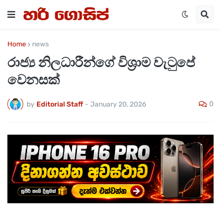
Home
news
රාජ්‍ය නිලධාරීන්ගේ විශ්‍රාම වැටුපේ
වෙනසක්
0
by
Editorial Staff
-
January 20, 2026