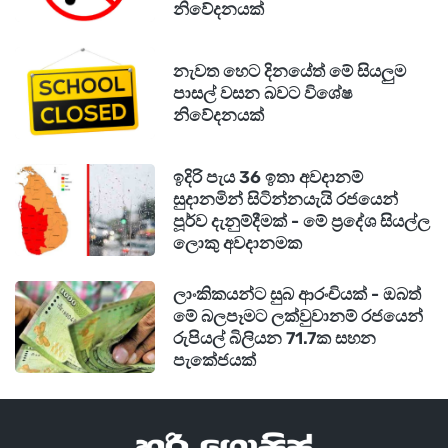
නිවේදනයක්
නැවත හෙට දිනයේත් මේ සියලුම
පාසල් වසන බවට විශේෂ
නිවේදනයක්
ඉදිරි පැය 36 ඉතා අවදානම්
සුදානමින් සිටින්නයැයි රජයෙන්
පූර්ව දැනුම්දීමක් - මේ ප්‍රදේශ සියල්ල
ලොකු අවදානමක
ලාංකිකයන්ට සුබ ආරංචියක් - ඔබත්
මේ බලපෑමට ලක්වුවානම් රජයෙන්
රුපියල් බිලියන 71.7ක සහන
පැකේජයක්