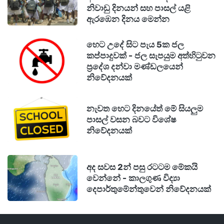
නිවාඩු දිනයන් සහ පාසල් යළි
ඇරඹෙන දිනය මෙන්න
හෙට උදේ සිට පැය 5ක ජල
කප්පාදුවක් - ජල සැපයුම අත්හිටුවන
ප්‍රදේශ දන්වා මණ්ඩලයෙන්
නිවේදනයක්
නැවත හෙට දිනයේත් මේ සියලුම
පාසල් වසන බවට විශේෂ
නිවේදනයක්
අද සවස 2න් පසු රටටම මේකයි
වෙන්නේ - කාලගුණ විද්‍යා
දෙපාර්තුමේන්තුවෙන් නිවේදනයක්