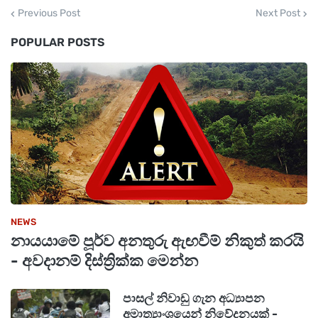
Previous Post
Next Post
POPULAR POSTS
NEWS
නායයාමේ පූර්ව අනතුරු ඇඟවීම් නිකුත් කරයි
- අවදානම් දිස්ත්‍රික්ක මෙන්න
පාසල් නිවාඩු ගැන අධ්‍යාපන
අමාත්‍යාංශයෙන් නිවේදනයක් -