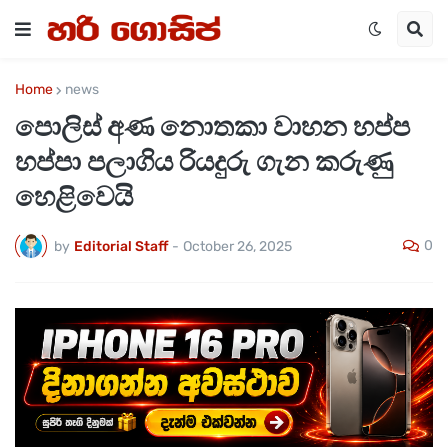
Home
news
පොලිස් අණ නොතකා වාහන හප්ප
හප්පා පලාගිය රියදුරු ගැන කරුණු
හෙළිවෙයි
0
by
Editorial Staff
-
October 26, 2025