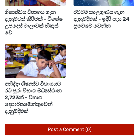
ප්‍රදේශයේ පදිංචි පුද්ගලයෙකු වන අතර, ඔහු සංචාරක
ප්‍රවාහන කුළී ගමන් රියදුරෙක් ලෙස කටයුතු කර
ශිෂ්‍යත්වය විභාගය ගැන
රටටම කාලගුණය ගැන
දැනුම්වත් කිරීමක් - විශේෂ
දැනුම්දීමක් - ඉදිරි පැය 24
තිබේ.
උපදෙස් මාලාවක් නිකුත්
ප්‍රවේශම් වෙන්න
වේ
අණ නොතකා ධාවනය කළ මෙම වෑන් රථයට
රත්මලාන ගොලුමඩම හංදිය අසලදී ගල්කිස්ස
පොලිස් නිලධාරීන් විසින් හඹාගොස් වෙඩිතබා නතර
කිරීමට පියවර ගත්තේය.
අනිද්දා ශිෂ්‍යත්ව විභාගයට
රට පුරා විභාග මධ්‍යස්ථාන
2,723ක් - විභාග
දෙපාර්තමේන්තුවෙන්
දැනුම්දීමක්
Post a Comment (0)