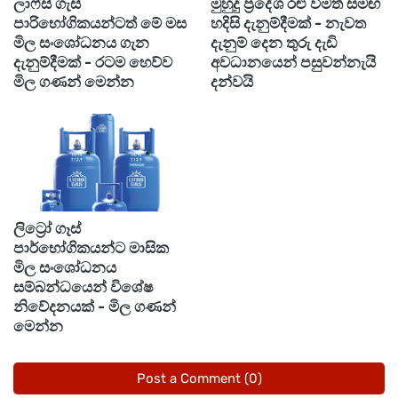
ලාෆ්ස් ගැස්
මුහුදු ප්‍රදේශ රළු වීමත් සමඟ
පාරිභෝගිකයන්ටත් මේ මස
හදිසි දැනුම්දීමක් - නැවත
පාකිස්තාන සුපර් ලීග් ක්‍රිකට් තරගාවලියේ කරච්චි
මිල සංශෝධනය ගැන
දැනුම් දෙන තුරු දැඩි
කිංග්ස් සහ පෙෂාවර් සල්මි කණ්ඩායම් අතර
දැනුම්දීමක් - රටම හෙව්ව
අවධානයෙන් පසුවන්නැයි
තරගයක් ඊයේ රාත්‍රියේ රාවල්පින්ඩි ක්‍රීඩාංගනයේදී
මිල ගණන් මෙන්න
දන්වයි
පැවැත්වීමට නියමිතව තිබුණි.
නමුත් පාකිස්තානයේ විවිධ නගරවලදී ඉන්දීය ඩ්‍රෝන
යානා විනාශ කළ බව පැවසීමෙන් පසු එම තරගය
හදිසියේ අත්හැරදැමීමට තරග සංවිධායකයන් තීරණය
ලිට්‍රෝ ගෑස්
කළේය.
පාර්භෝගිකයන්ට මාසික
මිල සංශෝධනය
සම්බන්ධයෙන් විශේෂ
නිවේදනයක් - මිල ගණන්
මෙන්න
Post a Comment (0)