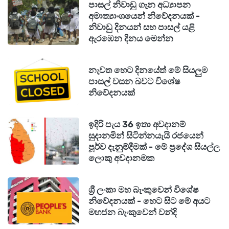
පාසල් නිවාඩු ගැන අධ්‍යාපන
අමාත්‍යාංශයෙන් නිවේදනයක් -
නිවාඩු දිනයන් සහ පාසල් යළි
ඇරඹෙන දිනය මෙන්න
නැවත හෙට දිනයේත් මේ සියලුම
පාසල් වසන බවට විශේෂ
නිවේදනයක්
ඉදිරි පැය 36 ඉතා අවදානම්
සුදානමින් සිටින්නයැයි රජයෙන්
පූර්ව දැනුම්දීමක් - මේ ප්‍රදේශ සියල්ල
ලොකු අවදානමක
ශ්‍රී ලංකා මහ බැංකුවෙන් විශේෂ
නිවේදනයක් - හෙට සිට මේ අයට
මහජන බැංකුවෙන් වන්දි