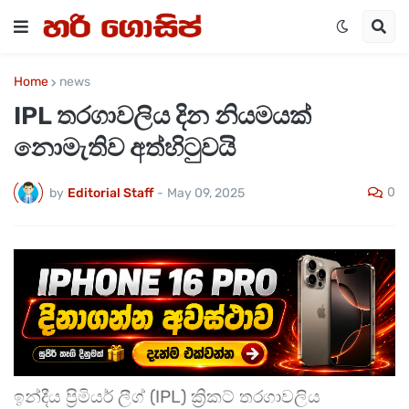
Home
news
IPL තරගාවලිය දින නියමයක්
නොමැතිව අත්හිටුවයි
0
by
Editorial Staff
-
May 09, 2025
ඉන්දීය ප්‍රිමියර් ලීග් (IPL) ක්‍රිකට් තරගාවලිය