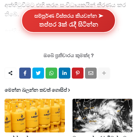
අත්හිටුවීමට එහි තරග සංවිධායකයින් තීරණය කර
තිබේ.
සම්පූර්ණ විස්තරය කියවන්න ➤
තප්පර 3ක් රැදී සිටින්න
ඉන්දියාව සහ පාකිස්තාන දේශසීමා ආසන්නයේ
ඇතිවී තිබෙන යුද උණුසුම මධ්‍යයේ මෙම තීරණය
ගෙන ඇති බව ක්‍රික් ඉන්ෆෝ වෙබ් අඩවිය වාර්තා
ඔබේ ප්‍රතිචාරය කුමක්ද ?
කළේය.
මේ අතර මේ දිනවල පාකිස්තාන සුපර් ලීග් ක්‍රිකට්
තරගාවලිය අතරමග නතරකර, තරගාවලියේ ඉතිරි
මෙන්න බලන්න තවත් ගොසිප්
තරග එක්සත් අරාබි එමීර් රාජ්‍යයේදී පැවැත්වීමට
පාකිස්තාන ක්‍රිකට් ආයතනය තීරණය කර තිබේ.
ඒ ඉන්දියාව සහ පාකිස්තානය අතර ගැටුම් උග්‍රවීම
හේතුවෙනි.