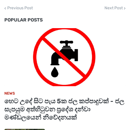
Previous Post
Next Post
POPULAR POSTS
NEWS
හෙට උදේ සිට පැය 5ක ජල කප්පාදුවක් - ජල
සැපයුම අත්හිටුවන ප්‍රදේශ දන්වා
මණ්ඩලයෙන් නිවේදනයක්