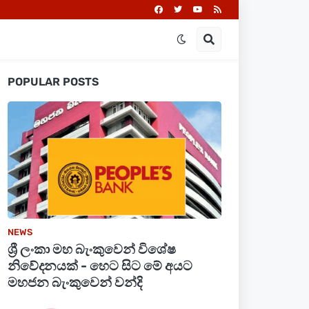
POPULAR POSTS
NEWS
ශ්‍රී ලංකා මහ බැංකුවෙන් විශේෂ
නිවේදනයක් - හෙට සිට මේ අයට
මහජන බැංකුවෙන් වන්දි