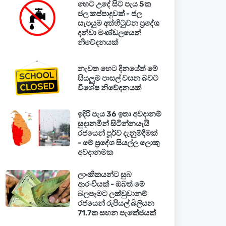
හෙට උදේ සිට පැය 5ක
ජල කප්පාදුවක් - ජල
සැපයුම අත්හිටුවන ප්‍රදේශ
දන්වා මණ්ඩලයෙන්
නිවේදනයක්
නැවත හෙට දිනයේත් මේ
සියලුම පාසල් වසන බවට
විශේෂ නිවේදනයක්
ඉදිරි පැය 36 ඉතා අවදානම්
සුදානමින් සිටින්නයැයි
රජයෙන් පූර්ව දැනුම්දීමක්
- මේ ප්‍රදේශ සියල්ල ලොකු
අවදානමක
ලාංකිකයන්ට සුබ
ආරංචියක් - ඔබත් මේ
බලපෑමට ලක්වුවානම්
රජයෙන් රුපියල් බිලියන
71.7ක සහන පැකේජයක්