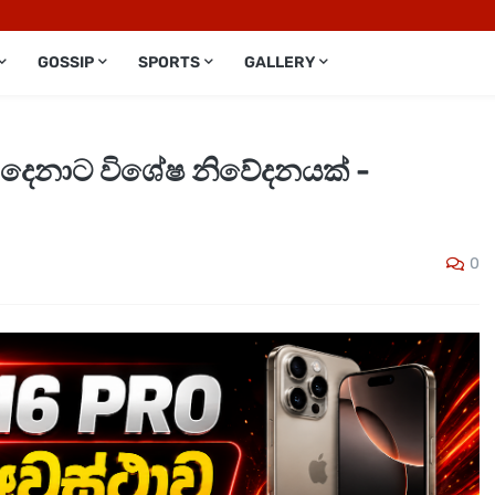
GOSSIP
SPORTS
GALLERY
ම දෙනාට විශේෂ නිවේදනයක් -
0