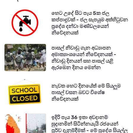
හෙට උදේ සිට පැය 5ක ජල
කප්පාදුවක් - ජල සැපයුම අත්හිටුවන
ප්‍රදේශ දන්වා මණ්ඩලයෙන්
නිවේදනයක්
පාසල් නිවාඩු ගැන අධ්‍යාපන
අමාත්‍යාංශයෙන් නිවේදනයක් -
නිවාඩු දිනයන් සහ පාසල් යළි
ඇරඹෙන දිනය මෙන්න
නැවත හෙට දිනයේත් මේ සියලුම
පාසල් වසන බවට විශේෂ
නිවේදනයක්
ඉදිරි පැය 36 ඉතා අවදානම්
සුදානමින් සිටින්නයැයි රජයෙන්
පූර්ව දැනුම්දීමක් - මේ ප්‍රදේශ සියල්ල