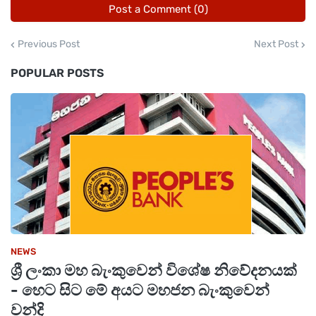
Post a Comment (0)
Previous Post
Next Post
POPULAR POSTS
NEWS
ශ්‍රී ලංකා මහ බැංකුවෙන් විශේෂ නිවේදනයක්
- හෙට සිට මේ අයට මහජන බැංකුවෙන්
වන්දි