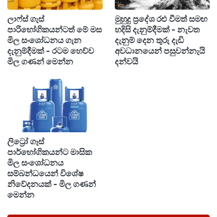
පාරිභෝගිකයින්ට සහනයක් ලබා දෙයි.
ලාෆ්ස් ගැස්
මුහුදු ප්‍රදේශ රළු වීමත් සමඟ
පාරිභෝගිකයන්ටත් මේ මස
හදිසි දැනුම්දීමක් - නැවත
මිල සංශෝධනය ගැන
දැනුම් දෙන තුරු දැඩි
දැනුම්දීමක් - රටම හෙව්ව
අවධානයෙන් පසුවන්නැයි
මිල ගණන් මෙන්න
දන්වයි
ලිට්‍රෝ ගෑස්
පාර්භෝගිකයන්ට මාසික
මිල සංශෝධනය
සම්බන්ධයෙන් විශේෂ
නිවේදනයක් - මිල ගණන්
මෙන්න