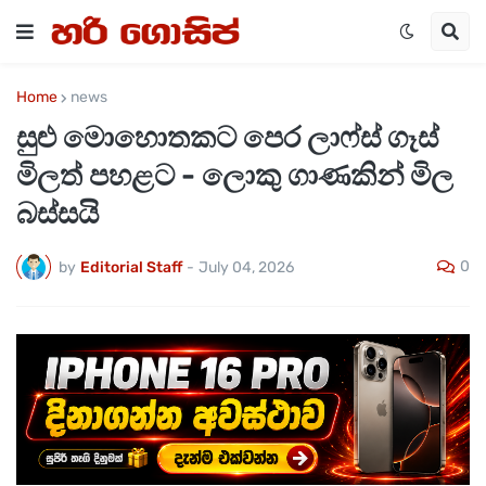
Home
news
සුළු මොහොතකට පෙර ලාෆ්ස් ගෑස්
මිලත් පහළට - ලොකු ගාණකින් මිල
බස්සයි
0
by
Editorial Staff
-
July 04, 2026