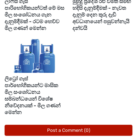
ලාෆ්ස් ගැස්
මුහුදු ප්‍රදේශ රළු වීමත් සමඟ
හරහා පොතුවිල් දක්වා වෙරළට ඔබ්බෙන් වන මුහුදු
පාරිභෝගිකයන්ටත් මේ මස
හදිසි දැනුම්දීමක් - නැවත
ප්‍රදේශවල මුහුදු රළ උස මීටර් 2ත් 2.5ක් පමණ ඉහළ
මිල සංශෝධනය ගැන
දැනුම් දෙන තුරු දැඩි
දැනුම්දීමක් - රටම හෙව්ව
අවධානයෙන් පසුවන්නැයි
යාමේ හැකියාව පවතින බව සඳහන් වේ.
මිල ගණන් මෙන්න
දන්වයි
ලිට්‍රෝ ගෑස්
පාර්භෝගිකයන්ට මාසික
මිල සංශෝධනය
සම්බන්ධයෙන් විශේෂ
නිවේදනයක් - මිල ගණන්
මෙන්න
Post a Comment (0)