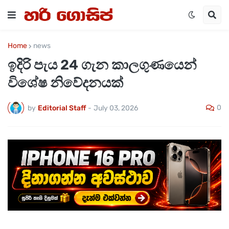
Home
news
ඉදිරි පැය 24 ගැන කාලගුණයෙන්
විශේෂ නිවේදනයක්
0
by
Editorial Staff
-
July 03, 2026