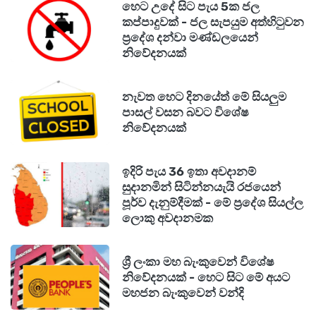
හෙට උදේ සිට පැය 5ක ජල
කප්පාදුවක් - ජල සැපයුම අත්හිටුවන
ප්‍රදේශ දන්වා මණ්ඩලයෙන්
නිවේදනයක්
නැවත හෙට දිනයේත් මේ සියලුම
පාසල් වසන බවට විශේෂ
නිවේදනයක්
ඉදිරි පැය 36 ඉතා අවදානම්
සුදානමින් සිටින්නයැයි රජයෙන්
පූර්ව දැනුම්දීමක් - මේ ප්‍රදේශ සියල්ල
ලොකු අවදානමක
ශ්‍රී ලංකා මහ බැංකුවෙන් විශේෂ
නිවේදනයක් - හෙට සිට මේ අයට
මහජන බැංකුවෙන් වන්දි