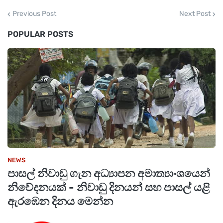
Previous Post
Next Post
POPULAR POSTS
sea_pdf (2)
by
kanchana
NEWS
පාසල් නිවාඩු ගැන අධ්‍යාපන අමාත්‍යාංශයෙන්
නිවේදනයක් - නිවාඩු දිනයන් සහ පාසල් යළි
ඇරඹෙන දිනය මෙන්න