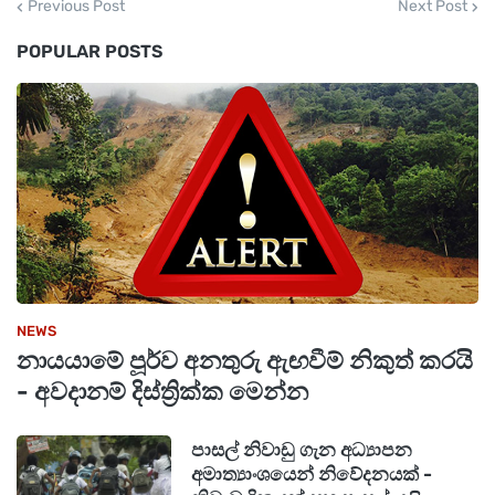
Previous Post
Next Post
මිල සංශෝධනයට සාපේක්ෂව ත්‍රිරෝද රථ ගාස්තු
POPULAR POSTS
ඉහළ දැමීම බලාපොරොත්තු වන බවයි.
NEWS
නායයාමේ පූර්ව අනතුරු ඇඟවීම් නිකුත් කරයි
- අවදානම් දිස්ත්‍රික්ක මෙන්න
පාසල් නිවාඩු ගැන අධ්‍යාපන
අමාත්‍යාංශයෙන් නිවේදනයක් -