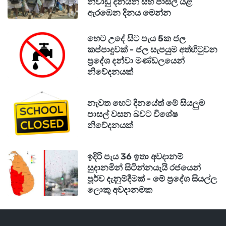
නිවාඩු දිනයන් සහ පාසල් යළි
ඇරඹෙන දිනය මෙන්න
හෙට උදේ සිට පැය 5ක ජල
කප්පාදුවක් - ජල සැපයුම අත්හිටුවන
ප්‍රදේශ දන්වා මණ්ඩලයෙන්
නිවේදනයක්
නැවත හෙට දිනයේත් මේ සියලුම
පාසල් වසන බවට විශේෂ
නිවේදනයක්
ඉදිරි පැය 36 ඉතා අවදානම්
සුදානමින් සිටින්නයැයි රජයෙන්
පූර්ව දැනුම්දීමක් - මේ ප්‍රදේශ සියල්ල
ලොකු අවදානමක