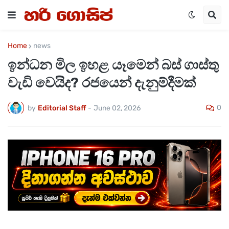
Home
news
ඉන්ධන මිල ඉහළ යෑමෙන් බස් ගාස්තු
වැඩි වෙයිද? රජයෙන් දැනුම්දීමක්
0
by
Editorial Staff
-
June 02, 2026