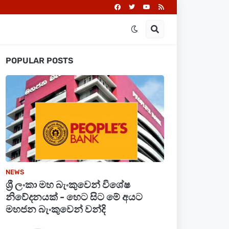
POPULAR POSTS
NEWS
ශ්‍රී ලංකා මහ බැංකුවෙන් විශේෂ
නිවේදනයක් - හෙට සිට මේ අයට
මහජන බැංකුවෙන් වන්දි