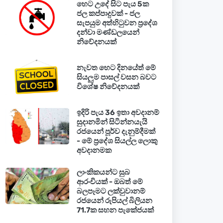
හෙට උදේ සිට පැය 5ක
ජල කප්පාදුවක් - ජල
සැපයුම අත්හිටුවන ප්‍රදේශ
දන්වා මණ්ඩලයෙන්
නිවේදනයක්
නැවත හෙට දිනයේත් මේ
සියලුම පාසල් වසන බවට
විශේෂ නිවේදනයක්
ඉදිරි පැය 36 ඉතා අවදානම්
සුදානමින් සිටින්නයැයි
රජයෙන් පූර්ව දැනුම්දීමක්
- මේ ප්‍රදේශ සියල්ල ලොකු
අවදානමක
ලාංකිකයන්ට සුබ
ආරංචියක් - ඔබත් මේ
බලපෑමට ලක්වුවානම්
රජයෙන් රුපියල් බිලියන
71.7ක සහන පැකේජයක්