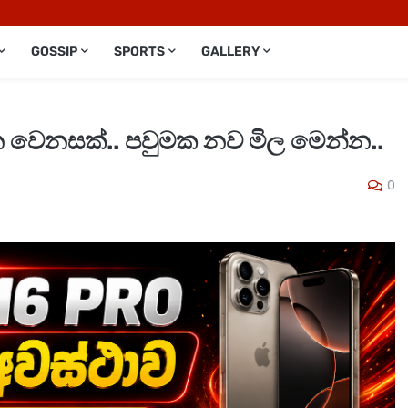
GOSSIP
SPORTS
GALLERY
 වෙනසක්.. පවුමක නව මිල මෙන්න..
0