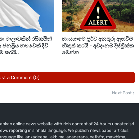
ා මාලාවකින් රසිකයින්
නායයාමේ පූර්ව අනතුරු ඇඟවීම්
ජනප්‍රිය නළුවෙක් දිවි
නිකුත් කරයි - අවදානම් දිස්ත්‍රික්ක
ිම කරයි..
මෙන්න
ost a Comment (0)
Next Post
i lankan online news website with rich content of 24 hours updated sri
ews reporting in sinhala language. We publish news paper articles
 language like lankadeepa, lakbima, adaderana, nethfm, mawbima,