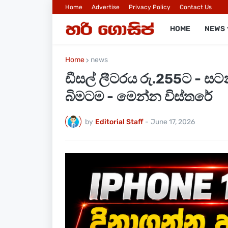
Home
Advertise
Privacy Policy
Contact Us
HOME
NEWS
Home
news
ඩීසල් ලීටරය රු.255ට - සටන්
බිමටම - මෙන්න විස්තරේ
by
Editorial Staff
-
June 17, 2026