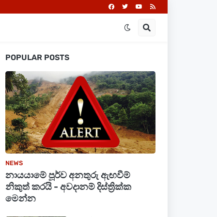
POPULAR POSTS
NEWS
නායයාමේ පූර්ව අනතුරු ඇඟවීම්
නිකුත් කරයි - අවදානම් දිස්ත්‍රික්ක
මෙන්න