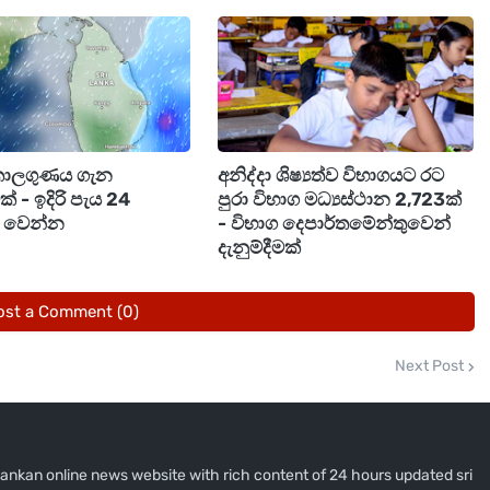
කාලගුණය ගැන
අනිද්දා ශිෂ්‍යත්ව විභාගයට රට
මක් - ඉදිරි පැය 24
පුරා විභාග මධ්‍යස්ථාන 2,723ක්
ම් වෙන්න
- විභාග දෙපාර්තමේන්තුවෙන්
දැනුම්දීමක්
ost a Comment (0)
Next Post
i lankan online news website with rich content of 24 hours updated sri