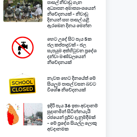
පාසල් නිවාඩු ගැන
අධ්‍යාපන අමාත්‍යාංශයෙන්
නිවේදනයක් - නිවාඩු
දිනයන් සහ පාසල් යළි
ඇරඹෙන දිනය මෙන්න
හෙට උදේ සිට පැය 5ක
ජල කප්පාදුවක් - ජල
සැපයුම අත්හිටුවන ප්‍රදේශ
දන්වා මණ්ඩලයෙන්
නිවේදනයක්
නැවත හෙට දිනයේත් මේ
සියලුම පාසල් වසන බවට
විශේෂ නිවේදනයක්
ඉදිරි පැය 36 ඉතා අවදානම්
සුදානමින් සිටින්නයැයි
රජයෙන් පූර්ව දැනුම්දීමක්
- මේ ප්‍රදේශ සියල්ල ලොකු
අවදානමක