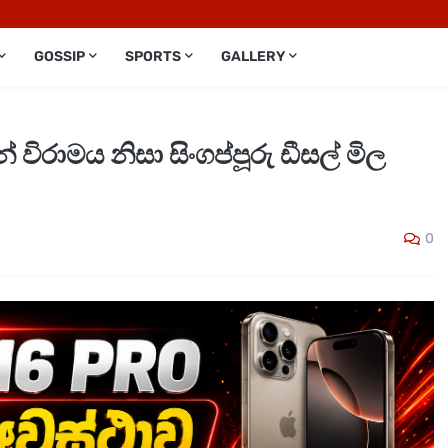
GOSSIP
SPORTS
GALLERY
 විරාමය නිසා සිංගප්පූරු ඩීසල් මිල
0