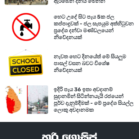
ඇරඹෙන දිනය මෙන්න
හෙට උදේ සිට පැය 5ක ජල
කප්පාදුවක් - ජල සැපයුම අත්හිටුවන
ප්‍රදේශ දන්වා මණ්ඩලයෙන්
නිවේදනයක්
නැවත හෙට දිනයේත් මේ සියලුම
පාසල් වසන බවට විශේෂ
නිවේදනයක්
ඉදිරි පැය 36 ඉතා අවදානම්
සුදානමින් සිටින්නයැයි රජයෙන්
පූර්ව දැනුම්දීමක් - මේ ප්‍රදේශ සියල්ල
ලොකු අවදානමක