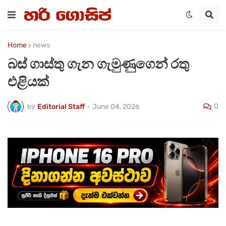
Home
news
බස් ගාස්තු ගැන ගැමුණුගෙන් රතු
එළියක්
0
by
Editorial Staff
-
June 04, 2026