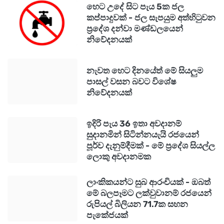
හෙට උදේ සිට පැය 5ක ජල
කප්පාදුවක් - ජල සැපයුම අත්හිටුවන
ප්‍රදේශ දන්වා මණ්ඩලයෙන්
නිවේදනයක්
නැවත හෙට දිනයේත් මේ සියලුම
පාසල් වසන බවට විශේෂ
නිවේදනයක්
ඉදිරි පැය 36 ඉතා අවදානම්
සුදානමින් සිටින්නයැයි රජයෙන්
පූර්ව දැනුම්දීමක් - මේ ප්‍රදේශ සියල්ල
ලොකු අවදානමක
ලාංකිකයන්ට සුබ ආරංචියක් - ඔබත්
මේ බලපෑමට ලක්වුවානම් රජයෙන්
රුපියල් බිලියන 71.7ක සහන
පැකේජයක්