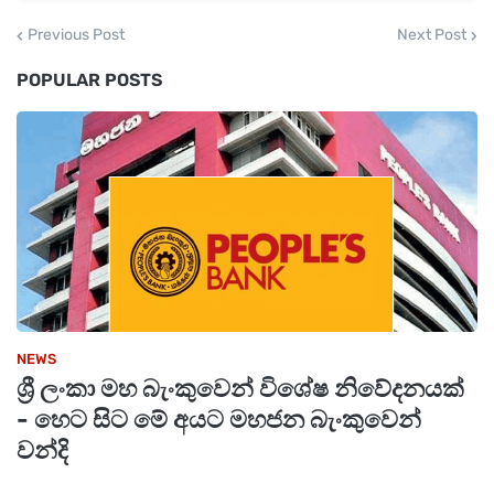
මින් පෙර යාපනය ප්‍රදේශයේදී අත්අඩංගුවට ගත්
ප්‍රධාන සැකකරු, ඔහුගේ බිරිඳ සහ තවත්
Previous Post
Next Post
සැකකරුවෙකු පැය 48ක් රඳවාගෙන ප්‍රශ්න කිරීමට
POPULAR POSTS
අධිකරණය අවසර ලබා දුන්නා.
ඒ ඔවුන් ඊයේ (25) නුවරඑළිය මහේස්ත්‍රාත්
අධිකරණය වෙත ඉදිරිපත් කළ අවස්ථාවේදී යි.
NEWS
ශ්‍රී ලංකා මහ බැංකුවෙන් විශේෂ නිවේදනයක්
- හෙට සිට මේ අයට මහජන බැංකුවෙන්
වන්දි