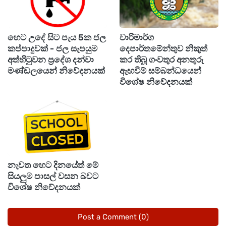
අත්අඩංගුවට ගෙන තිබෙනවා.
හෙට උදේ සිට පැය 5ක ජල
වාරිමාර්ග
මොහු මැණික්හින්න පොලිස් ස්ථානයේ හිටපු
කප්පාදුවක් - ජල සැපයුම
දෙපාර්තමේන්තුව නිකුත්
ස්ථානාධිපතිවරයා ද වන බවයි පොලිසිය සදහන්
අත්හිටුවන ප්‍රදේශ දන්වා
කර තිබූ ගංවතුර අනතුරු
මණ්ඩලයෙන් නිවේදනයක්
ඇඟවීම් සම්බන්ධයෙන්
කළේ.
විශේෂ නිවේදනයක්
මෙම මරණය සම්බන්ධයෙන් දැනටමත් පුළුල්
විමර්ශන ක්‍රියාත්මක වන අතර, එහි ප්‍රධාන
සැකකරුට නීතියෙන් බේරී සැඟවී සිටීමට ආධාර
උපකාර කිරීම සම්බන්ධයෙන් සැකකරු සිදු කල
පපොච්ච්රණයකට අනුව මෙම නිලධාරියා
නැවත හෙට දිනයේත් මේ
සියලුම පාසල් වසන බවට
අත්අඩංගුවට ගෙන ඇති බවයි පොලිසිය සඳහන්
විශේෂ නිවේදනයක්
කළේ.
Post a Comment (0)