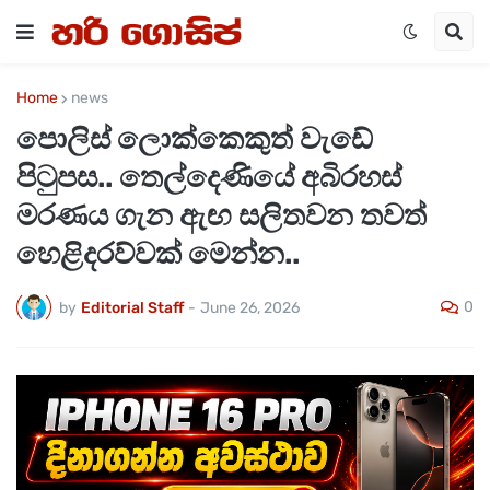
Home
news
පොලිස් ලොක්කෙකුත් වැඩේ
පිටුපස.. තෙල්දෙණියේ අබිරහස්
මරණය ගැන ඇඟ සලිතවන තවත්
හෙළිදරව්වක් මෙන්න..
0
by
Editorial Staff
-
June 26, 2026