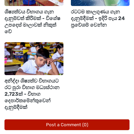
2025(2026) වසරේ හෝ පසුගිය වසර 3ක් ඇතුළත
ශිෂ්‍යත්වය විභාගය ගැන
රටටම කාලගුණය ගැන
O/L විභාගයට පෙනී සිටි ඕනෑම සිසුවෙකුට/
දැනුම්වත් කිරීමක් - විශේෂ
දැනුම්දීමක් - ඉදිරි පැය 24
සිසුවියකට මේ සඳහා අයදුම් කරන්න පුළුවන්.
උපදෙස් මාලාවක් නිකුත්
ප්‍රවේශම් වෙන්න
වේ
මෙතන තියෙන ලොකුම වාසිය තමයි, මේ විෂය
ධාරාවට ඇතුළත් වෙන්න O/L රිසල්ට්ස් බලන්නේ
නැහැ...
මේක නිකන්ම නිකන් ඒ ලෙවල් කරනවා වගේ
අනිද්දා ශිෂ්‍යත්ව විභාගයට
වැඩක් නෙවෙයි. 12 සහ 13 ශ්‍රේණිවල පාසල්
රට පුරා විභාග මධ්‍යස්ථාන
2,723ක් - විභාග
අධ්‍යාපනය ලබන අතරතුරම, දේශීය වගේම විදේශීය
දෙපාර්තමේන්තුවෙන්
රටවලත් ඉහළම පිළිගැනීමක් තියෙන NVQ Level 4
දැනුම්දීමක්
වෘත්තීය සුදුසුකම නොමිලේම ලබාගන්න සිසුන්ට
අවස්ථාව ලැබෙනවා.
Post a Comment (0)