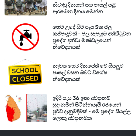
නිවාඩු දිනයන් සහ පාසල් යළි
ඉල්ලුමක් තියෙන සුපිරිම කැටගරි රැසක පුහුණුවීම්
ඇරඹෙන දිනය මෙන්න
ලැබෙනවා...
හෙට උදේ සිට පැය 5ක ජල
කප්පාදුවක් - ජල සැපයුම අත්හිටුවන
තොරතුරු හා සන්නිවේදන තාක්ෂණය (ICT)
ප්‍රදේශ දන්වා මණ්ඩලයෙන්
සංචාරක හා ආගන්තුක සත්කාරය (Tourism &
නිවේදනයක්
Hospitality)
මෝටර් රථ හා රථ වාහන තාක්ෂණ ශිල්පය
නැවත හෙට දිනයේත් මේ සියලුම
සෞඛ්‍ය හා සත්කාර සේවා (Caregiving)
පාසල් වසන බවට විශේෂ
නිවේදනයක්
රූපලාවන්‍ය ශිල්පය (Beauty Culture)
ප්‍රාසාංගික කලා, ආහාර නිෂ්පාදනය සහ ඇඟලුම්
ඉදිරි පැය 36 ඉතා අවදානම්
ක්ෂේත්‍රය
සුදානමින් සිටින්නයැයි රජයෙන්
විදුලිය, ඉලෙක්ට්‍රොනික තාක්ෂණය, ඉදිකිරීම්
පූර්ව දැනුම්දීමක් - මේ ප්‍රදේශ සියල්ල
කර්මාන්තය
ලොකු අවදානමක
කෘෂි, වැවිලි කර්මාන්තය, ක්‍රීඩා, ජීවිතාරක්ෂක හා
කිමිදුම් ශිල්ප ඇතුළු ක්ෂේත්‍ර රැසක්...