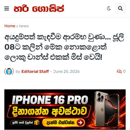
Home
news
අයදුම්පත් කැඳවීම ආරම්භ වුණා... ජූලි
08ට කලින් මේක නොකළොත්
ලොකු චාන්ස් එකක් මිස් වෙයි!
0
by
Editorial Staff
-
June 25, 2026