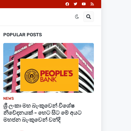
POPULAR POSTS
NEWS
ශ්‍රී ලංකා මහ බැංකුවෙන් විශේෂ
නිවේදනයක් - හෙට සිට මේ අයට
මහජන බැංකුවෙන් වන්දි