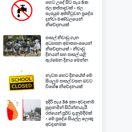
හෙට උදේ සිට පැය 5ක
ජල කප්පාදුවක් - ජල
සැපයුම අත්හිටුවන ප්‍රදේශ
දන්වා මණ්ඩලයෙන්
නිවේදනයක්
පාසල් නිවාඩු ගැන
අධ්‍යාපන අමාත්‍යාංශයෙන්
නිවේදනයක් - නිවාඩු
දිනයන් සහ පාසල් යළි
ඇරඹෙන දිනය මෙන්න
නැවත හෙට දිනයේත් මේ
සියලුම පාසල් වසන බවට
විශේෂ නිවේදනයක්
ඉදිරි පැය 36 ඉතා අවදානම්
සුදානමින් සිටින්නයැයි
රජයෙන් පූර්ව දැනුම්දීමක්
- මේ ප්‍රදේශ සියල්ල ලොකු
අවදානමක