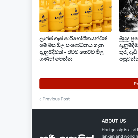
ලාෆ්ස් ගැස් පාරිභෝගිකයන්ටත්
මුහුදු ප්
මේ මස මිල සංශෝධනය ගැන
දැනුම්ද
දැනුම්දීමක් - රටම හෙව්ව මිල
තුරු දැ
ගණන් මෙන්න
පසුවන්න
P
Previous Post
ABOUT US
Hari gossip is a sr
lankan and world n