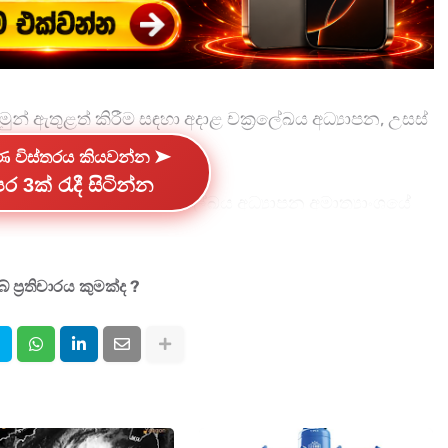
ුන් ඇතුළත් කිරීම සඳහා අදාළ චක්‍රලේඛය අධ්‍යාපන, උසස්
ය විසින් නිකුත් කර ඇත .
්ණ විස්තරය කියවන්න ➤
ර 3ක් රැදී සිටින්න
 අදාළ අංක 25/2026 චක්‍රලේඛය අධ්‍යාපන අමාත්‍යාංශයේ
ත පිවිසීමෙන් ලබාගත හැකි බව එම අමාත්‍යාංශය සඳහන්
 ප්‍රතිචාරය කුමක්ද ?