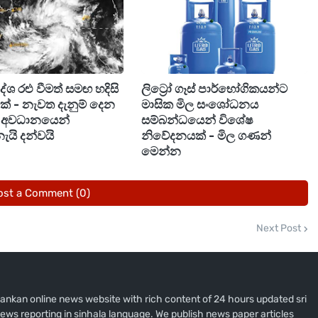
‍රදේශ රළු වීමත් සමඟ හදිසි
ලිට්‍රෝ ගෑස් පාර්භෝගිකයන්ට
ීමක් - නැවත දැනුම් දෙන
මාසික මිල සංශෝධනය
ඩි අවධානයෙන්
සම්බන්ධයෙන් විශේෂ
ැයි දන්වයි
නිවේදනයක් - මිල ගණන්
මෙන්න
ost a Comment (0)
Next Post
i lankan online news website with rich content of 24 hours updated sri
ews reporting in sinhala language. We publish news paper articles