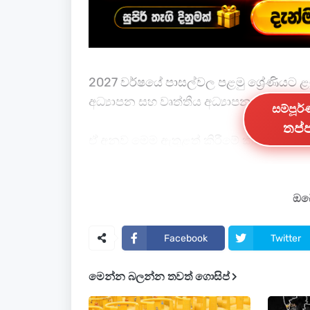
2027 වර්ෂයේ පාසල්වල පළමු ශ්‍රේණියට ළම
අධ්‍යාපන සහ වෘත්තීය අධ්‍යාපන අමාත්‍යාංශ
සම්පූර
තප්ප
ඒ අනුව මෙම ඇතුළත් කිරීමේ ක්‍රියාවලියට
නිල වෙබ් අඩවිය වන
www.moe.gov.lk
වෙ
කර තිබේ.
ඔබේ
Facebook
Twitter
මෙන්න බලන්න තවත් ගොසිප්