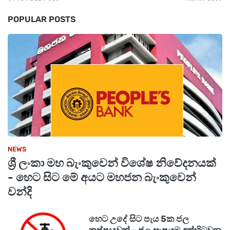
POPULAR POSTS
NEWS
ශ්‍රී ලංකා මහ බැංකුවෙන් විශේෂ නිවේදනයක්
- හෙට සිට මේ අයට මහජන බැංකුවෙන්
වන්දි
හෙට උදේ සිට පැය 5ක ජල