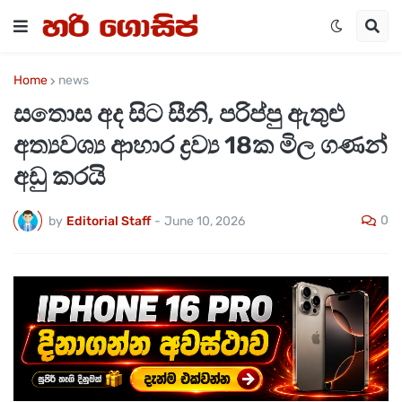
Home
news
සතොස අද සිට සීනි, පරිප්පු ඇතුළු
අත්‍යවශ්‍ය ආහාර ද්‍රව්‍ය 18ක මිල ගණන්
අඩු කර‍යි
0
by
Editorial Staff
-
June 10, 2026