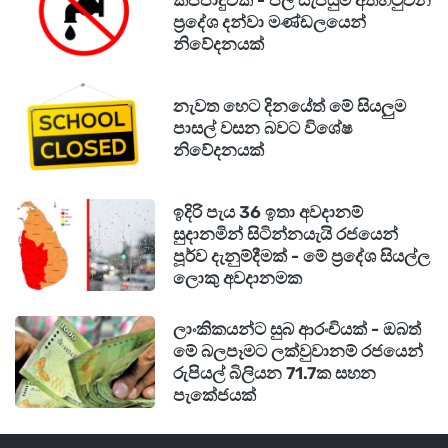
කප්පාදුවක් - ජල සැපයුම අත්හිටුවන
ප්‍රදේශ දන්වා මණ්ඩලයෙන්
නිවේදනයක්
නැවත හෙට දිනයේත් මේ සියලුම
පාසල් වසන බවට විශේෂ
නිවේදනයක්
ඉදිරි පැය 36 ඉතා අවදානම්
සුදානමින් සිටින්නයැයි රජයෙන්
පූර්ව දැනුම්දීමක් - මේ ප්‍රදේශ සියල්ල
ලොකු අවදානමක
ලාංකිකයන්ට සුබ ආරංචියක් - ඔබත්
මේ බලපෑමට ලක්වුවානම් රජයෙන්
රුපියල් බිලියන 71.7ක සහන
පැකේජයක්