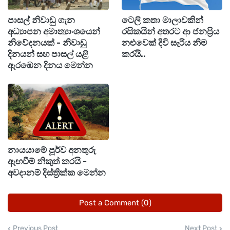
එමෙන්ම අමාත්‍යාංශය සඳහන් කළේ මැදපෙරදිග
පාසල් නිවාඩු ගැන
ටෙලි කතා මාලාවකින්
යුදමය තත්ත්වය නිසා උද්ගතව ඇති ගෝලීය ආර්ථික
අධ්‍යාපන අමාත්‍යාංශයෙන්
රසිකයින් අතරට ආ ජනප්‍රිය
අර්බුදය හමුවේ මෙරට ජනතාවට සහන සැලසීම
නිවේදනයක් - නිවාඩු
නළුවෙක් දිවි සැරිය නිම
දිනයන් සහ පාසල් යළි
කරයි..
අරමුණු කරගනිමින් රජයේ මැදිහත්වීම මත මෙම
ඇරඹෙන දිනය මෙන්න
භාණ්ඩවල මිල අඩු කිරීමට තීරණය කර ඇති බවයි.
නායයාමේ පූර්ව අනතුරු
ඇඟවීම් නිකුත් කරයි -
අවදානම් දිස්ත්‍රික්ක මෙන්න
Post a Comment (0)
Previous Post
Next Post