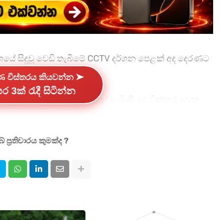
දේශයේ සිදුවූ වෙඩි තැබීමේ CCTV දර්ශන පෙළක් අද දෙරණට
්ණ විස්තරය කියවන්න ➤
ර 3ක් රැදී සිටින්න
ලක්ක කරමින් මෝටර් රථයකින් පැමිණි වෙඩික්කරුවෙකු
පොලීසිය පැවසුවේය.
ළුතර නාගොඩ රෝහලට ඇතුළත් කිරීමෙන් අනතුරුව
 ප්‍රතිචාරය කුමක්ද ?
ු බව සඳහන්ය.
ිස් කණ්ඩායම් තුනක් විසින් විමර්ශන ආරම්භ කර ඇති බව