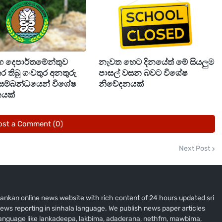
කාරී එෆ්.යූ. වුට්ලර් මහතා පැවසීය.
්ග දෙපාර්තමේන්තුව
නැවත හෙට දිනයේත් මේ සියලුම
කර තිබූ ගංවතුර අනතුරු
පාසල් වසන බවට විශේෂ
 සම්බන්ධයෙන් විශේෂ
නිවේදනයක්
යක්
ost a Comment (0)
Next Post
i lankan online news website with rich content of 24 hours updated sri
ews reporting in sinhala language. We publish news paper articles
 language like lankadeepa, lakbima, adaderana, nethfm, mawbima,