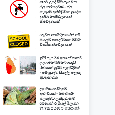
හෙට උදේ සිට පැය 5ක
ජල කප්පාදුවක් - ජල
සැපයුම අත්හිටුවන ප්‍රදේශ
දන්වා මණ්ඩලයෙන්
නිවේදනයක්
නැවත හෙට දිනයේත් මේ
සියලුම පාසල් වසන බවට
විශේෂ නිවේදනයක්
ඉදිරි පැය 36 ඉතා අවදානම්
සුදානමින් සිටින්නයැයි
රජයෙන් පූර්ව දැනුම්දීමක්
- මේ ප්‍රදේශ සියල්ල ලොකු
අවදානමක
ලාංකිකයන්ට සුබ
ආරංචියක් - ඔබත් මේ
බලපෑමට ලක්වුවානම්
රජයෙන් රුපියල් බිලියන
71.7ක සහන පැකේජයක්