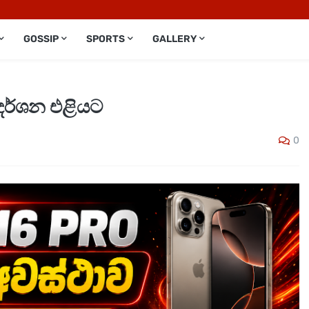
GOSSIP
SPORTS
GALLERY
දර්ශන එළියට
0