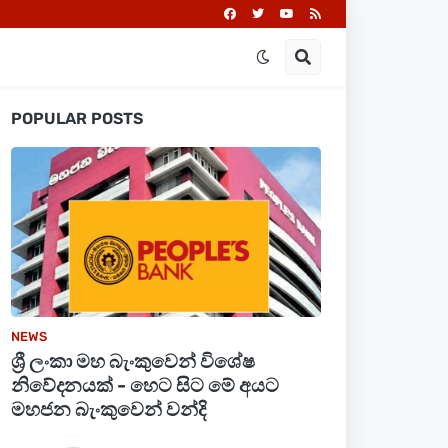
POPULAR POSTS
NEWS
ශ්‍රී ලංකා මහ බැංකුවෙන් විශේෂ
නිවේදනයක් - හෙට සිට මේ අයට
මහජන බැංකුවෙන් වන්දි