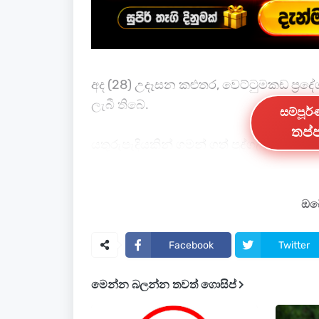
‍අද (28) උදෑසන කළුතර, වෙට්ටුමකඩ ප්‍ර
ලැබී තිබේ.
සම්පූර
තප්ප
යතුරුපැදියකින් ගමන් ගත් පුද්ගලයෙකු ඉ
විසින් මෙම වෙඩි තැබීම සිදුකර ඇති බව 
වෙඩි වැදීමෙන් තුවාල ලැබූ පුද්ගලයා ක
ඔබේ
මියගොස් තිබේ.
Facebook
Twitter
මියගොස් ඇත්තේ ප්‍රදේශයේ ව්‍යාපාරිකයක
මෙන්න බලන්න තවත් ගොසිප්
වෙඩික්කරු අත්අඩංගුවට ගැනීම සඳහා පොල