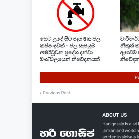
පොලිස් මාධ්‍ය ප්‍රකාශක සහකාර පොලිස් අධි
හෙට උදේ සිට පැය 5ක ජල
වාරිමාර
කප්පාදුවක් - ජල සැපයුම
නිකුත් 
අත්හිටුවන ප්‍රදේශ දන්වා
ඇඟවීම්
මණ්ඩලයෙන් නිවේදනයක්
නිවේදන
P
Previous Post
ABOUT US
Hari gossip is a sr
lankan and world n
written in sinhala