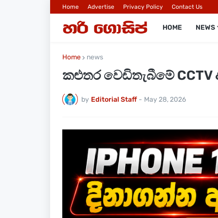
Home
Advertise
Privacy Policy
Contact Us
HOME
NEWS
Home
news
කළුතර වෙඩිතැබීමේ CCTV 
by
Editorial Staff
-
May 28, 2026