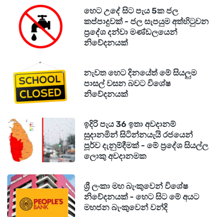
හෙට උදේ සිට පැය 5ක ජල
කප්පාදුවක් - ජල සැපයුම අත්හිටුවන
ප්‍රදේශ දන්වා මණ්ඩලයෙන්
නිවේදනයක්
නැවත හෙට දිනයේත් මේ සියලුම
පාසල් වසන බවට විශේෂ
නිවේදනයක්
ඉදිරි පැය 36 ඉතා අවදානම්
සුදානමින් සිටින්නයැයි රජයෙන්
පූර්ව දැනුම්දීමක් - මේ ප්‍රදේශ සියල්ල
ලොකු අවදානමක
ශ්‍රී ලංකා මහ බැංකුවෙන් විශේෂ
නිවේදනයක් - හෙට සිට මේ අයට
මහජන බැංකුවෙන් වන්දි