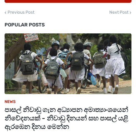
Previous Post
Next Post
POPULAR POSTS
NEWS
පාසල් නිවාඩු ගැන අධ්‍යාපන අමාත්‍යාංශයෙන්
නිවේදනයක් - නිවාඩු දිනයන් සහ පාසල් යළි
ඇරඹෙන දිනය මෙන්න