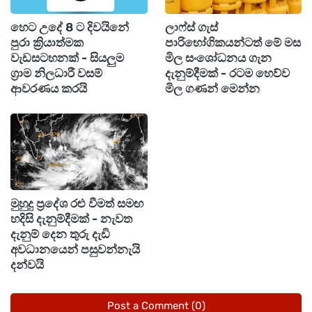
හෙට උදේ 8 ට දිවයිනේ
ලාෆ්ස් ගැස්
කෙසේ වෙතත් මෙම මිල ගණන් උච්ඡාවචනය විය
පුරා ක්‍රියාත්මක
පාරිභෝගිකයන්ටත් මේ මස
හැකි බැවින් මිලදී ගැනීමට පෙර මිල ගණන් නැවත
වැඩසටහනක් - සියලුම
මිල සංශෝධනය ගැන
ග්‍රාම නිලධාරී වසම්
දැනුම්දීමක් - රටම හෙව්ව
පරික්ෂා කර බැලීම සුදුසු වේ.
ආවරණය කරයි
මිල ගණන් මෙන්න
මුහුදු ප්‍රදේශ රළු වීමත් සමඟ
හදිසි දැනුම්දීමක් - නැවත
දැනුම් දෙන තුරු දැඩි
අවධානයෙන් පසුවන්නැයි
දන්වයි
Post a Comment (0)