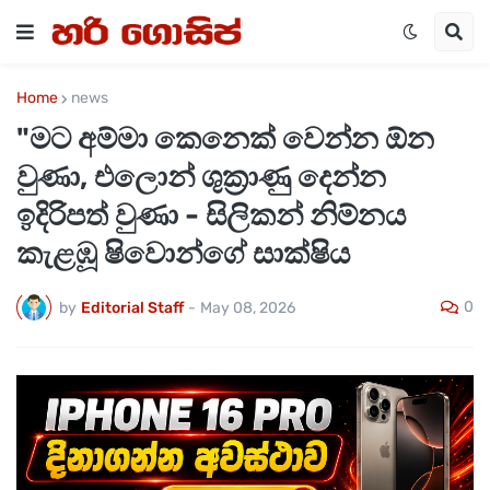
Home
news
"මට අම්මා කෙනෙක් වෙන්න ඕන
වුණා, එලොන් ශුක්‍රාණු දෙන්න
ඉදිරිපත් වුණා - සිලිකන් නිම්නය
කැළඹූ ෂිවොන්ගේ සාක්ෂිය
0
by
Editorial Staff
-
May 08, 2026