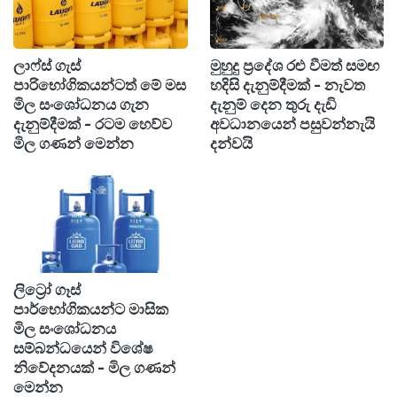
ෂිවොන් සිලිස් පවසා ඇත්තේ, තමන්ට මවක් වීමට
දැඩි කැමැත්තක් තිබූ අවස්ථාවක ඉලෝන් මස්ක්
ලාෆ්ස් ගැස්
මුහුදු ප්‍රදේශ රළු වීමත් සමඟ
විසින් ශුක්‍රාණු පරිත්‍යාග කිරීමට ස්වේච්ඡාවෙන්
පාරිභෝගිකයන්ටත් මේ මස
හදිසි දැනුම්දීමක් - නැවත
ඉදිරිපත් වූ බවයි.
මිල සංශෝධනය ගැන
දැනුම් දෙන තුරු දැඩි
දැනුම්දීමක් - රටම හෙව්ව
අවධානයෙන් පසුවන්නැයි
මිල ගණන් මෙන්න
දන්වයි
“මට ඇත්තටම අම්මා කෙනෙක් වෙන්න ඕන වුණා.
ඒ කාලේ එලොන් ඒ යෝජනාව කළා, මම ඒක
පිළිගත්තා” යනුවෙන් ඇය අධිකරණයේදී ප්‍රකාශ කර
තිබේ.
එමෙන්ම, මස්ක් තමන් වටා සිටින පුද්ගලයින්ට
ලිට්‍රෝ ගෑස්
පාර්භෝගිකයන්ට මාසික
දරුවන් ලැබීම සඳහා දිරිගැන්වූ බවද ඇය සඳහන් කර
මිල සංශෝධනය
ඇත.
සම්බන්ධයෙන් විශේෂ
නිවේදනයක් - මිල ගණන්
මෙන්න