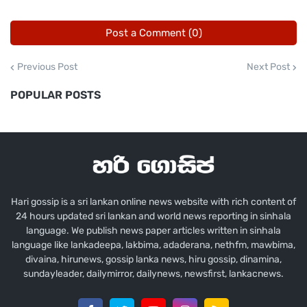
ෂිවොන් සිලිස් වසර 15කට වැඩි කාලයක් Silicon
Valley තාක්ෂණ ක්ෂේත්‍රයේ සේවය කර ඇති අතර,
Post a Comment (0)
ඉලෝන් මස්ක්ගේ ටෙස්ලා සහ Neuralink
සමාගම්වලද විධායක තනතුරු දරා ඇත.
Previous Post
Next Post
POPULAR POSTS
ඇය 2016 වසරේදී OpenAI සමඟ උපදේශකවරියක්
ලෙස සම්බන්ධ වූ අතර, එම කාලයේදී තමන් මුලින්ම
ඉලෝන් මස්ක් හමුවූ බවද සිලිස් සඳහන් කළාය.
මෙම සාක්ෂි සහ හෙළිදරව් කිරීම් OpenAI හි
Hari gossip is a sri lankan online news website with rich content of
ආරම්භක අවධියේ තීරණ, සමාගමේ ව්‍යුහමය
24 hours updated sri lankan and world news reporting in sinhala
වෙනස්කම් සහ මස්ක්ගේ පෞද්ගලික ජීවිතය
language. We publish news paper articles written in sinhala
language like lankadeepa, lakbima, adaderana, nethfm, mawbima,
සම්බන්ධයෙන් ජාත්‍යන්තර අවධානයක් දිනාගෙන
divaina, hirunews, gossip lanka news, hiru gossip, dinamina,
තිබේ.
sundayleader, dailymirror, dailynews, newsfirst, lankacnews.