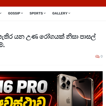
GOSSIP
SPORTS
GALLERY
 පැතිර යන උණ රෝගයක් නිසා පාසල්
ේ.
0