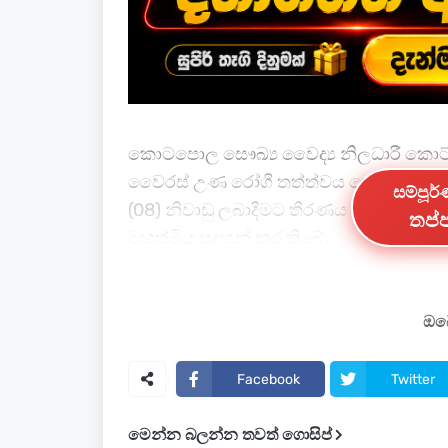
කොටපොල සෞඛ්‍ය වෛද්‍ය නිලධාරී කොට්ඨා
වෛරස් උණ රෝගී තත්ත්වය හේතුවෙන් දෙ
සම්පූර
(08) නිවාඩු ලබාදීමට තීරණය කළ බව දෙන
තප්ප
මහත්මිය සදහන් කර තිබේ.
ඒ අනුව දෙණියාය මධ්‍ය විද්‍යාලය, දෙණියාය
භාෂාව විද්‍යාලය,පල්ලේගම සිද්ධාර්ථ විද්‍
ඔබේ
කලාප අධ්‍යාපන අධ්‍යක්ෂකවරිය වැඩිදුරට
Facebook
Twitter
නිර්දේශවලට සහ දකුණු පළාත් ආණ්ඩුකාර
මෙන්න බලන්න තවත් ගොසිප්