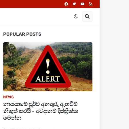
POPULAR POSTS
NEWS
නායයාමේ පූර්ව අනතුරු ඇඟවීම්
නිකුත් කරයි - අවදානම් දිස්ත්‍රික්ක
මෙන්න