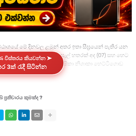
ශයේ මේ දිනවල ළමුන් අතර ඉතා සීඝ්‍රයෙන් පැතිර යන
නියාය කලාපයට අයත් පාසැල් හතරක් අද (07) සහ හෙට
්ණ විස්තරය කියවන්න ➤
ියාය කලාප අධ්‍යාපනඅධ්‍යක්ෂිකා නිශාකා හෙට්ටිගොඩ
ර 3ක් රැදී සිටින්න
 රාජපක්ෂ මහා විද්‍යාලය,දෙනියාය ශාන්ත මැතිව් ද්වි
යාලය මෙසේ සිසුන් සදහා පමණක් නිවාඩු ලබා දී තිබේ.
 ප්‍රතිචාරය කුමක්ද ?
ත් සඳහන් කළේ එසේ නිවාඩු ලබා දුන්නේ සෞඛ්‍ය අංශවල
වරයාගේ අනුමැතියට යටත්ව බවයි .