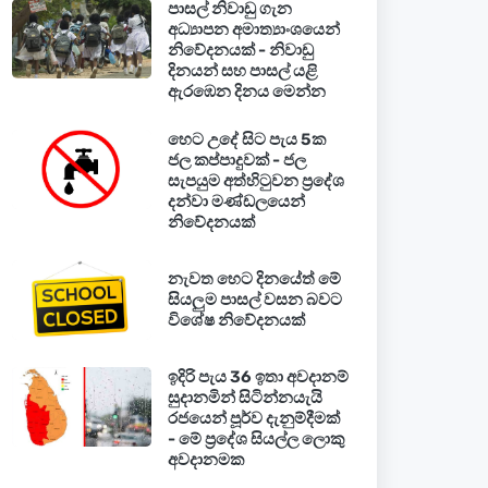
පාසල් නිවාඩු ගැන
අධ්‍යාපන අමාත්‍යාංශයෙන්
නිවේදනයක් - නිවාඩු
දිනයන් සහ පාසල් යළි
ඇරඹෙන දිනය මෙන්න
හෙට උදේ සිට පැය 5ක
ජල කප්පාදුවක් - ජල
සැපයුම අත්හිටුවන ප්‍රදේශ
දන්වා මණ්ඩලයෙන්
නිවේදනයක්
නැවත හෙට දිනයේත් මේ
සියලුම පාසල් වසන බවට
විශේෂ නිවේදනයක්
ඉදිරි පැය 36 ඉතා අවදානම්
සුදානමින් සිටින්නයැයි
රජයෙන් පූර්ව දැනුම්දීමක්
- මේ ප්‍රදේශ සියල්ල ලොකු
අවදානමක