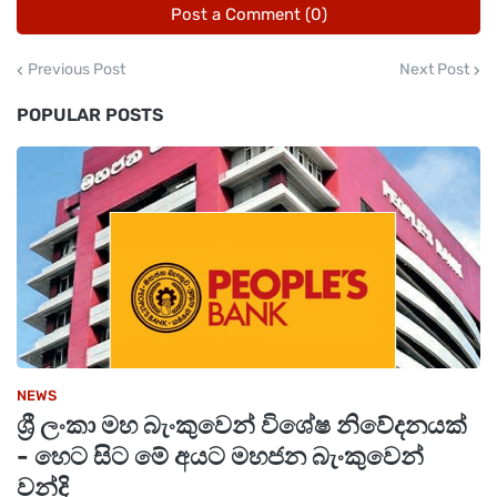
Post a Comment (0)
Previous Post
Next Post
POPULAR POSTS
NEWS
ශ්‍රී ලංකා මහ බැංකුවෙන් විශේෂ නිවේදනයක්
- හෙට සිට මේ අයට මහජන බැංකුවෙන්
වන්දි