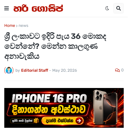
Home
news
ශ්‍රී ලංකාවට ඉදිරි පැය 36 මොකද
වෙන්නේ? මෙන්න කාලගුණ
අනාවැකිය
0
by
Editorial Staff
-
May 20, 2026