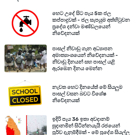
හෙට උදේ සිට පැය 5ක ජල
කප්පාදුවක් - ජල සැපයුම අත්හිටුවන
ප්‍රදේශ දන්වා මණ්ඩලයෙන්
නිවේදනයක්
පාසල් නිවාඩු ගැන අධ්‍යාපන
අමාත්‍යාංශයෙන් නිවේදනයක් -
නිවාඩු දිනයන් සහ පාසල් යළි
ඇරඹෙන දිනය මෙන්න
නැවත හෙට දිනයේත් මේ සියලුම
පාසල් වසන බවට විශේෂ
නිවේදනයක්
ඉදිරි පැය 36 ඉතා අවදානම්
සුදානමින් සිටින්නයැයි රජයෙන්
පූර්ව දැනුම්දීමක් - මේ ප්‍රදේශ සියල්ල