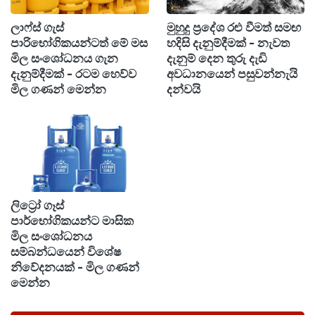
වැසි හෝ ගිගුරුම් සහිත වැසි ඇති විය හැක.
ලාෆ්ස් ගැස්
මුහුදු ප්‍රදේශ රළු වීමත් සමඟ
පාරිභෝගිකයන්ටත් මේ මස
හදිසි දැනුම්දීමක් - නැවත
මේ අතර, මධ්‍යම කඳුකරයේ බටහිර බෑවුම්
මිල සංශෝධනය ගැන
දැනුම් දෙන තුරු දැඩි
දැනුම්දීමක් - රටම හෙව්ව
අවධානයෙන් පසුවන්නැයි
ප්‍රදේශවලත්, උතුරු, උතුරු - මැද, වයඹ සහ දකුණු
මිල ගණන් මෙන්න
දන්වයි
පළාත්වල විටින් විට හමන පැ.කි.මී. 30-40 පමණ
තරමක තද සුළං ඇති විය හැකිය.
ගිගුරුම් සහිත වැසි සමඟ ඇතිවිය හැකි තාවකාලික
තද සුළං වලින් සහ අකුණු මඟින් සිදුවන අනතුරු
අවම කර ගැනීමට අවශ්‍ය පියවර ගන්නා ලෙස
ලිට්‍රෝ ගෑස්
පාර්භෝගිකයන්ට මාසික
කාලගුණවිද්‍යා දෙපාර්තමේන්තුව ජනතාවගෙන්
මිල සංශෝධනය
ඉල්ලා සිටිනු ලබයි.
සම්බන්ධයෙන් විශේෂ
නිවේදනයක් - මිල ගණන්
මෙන්න