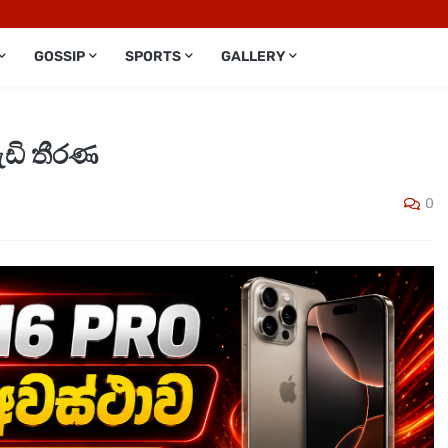
GOSSIP
SPORTS
GALLERY
ැඩි තීරණ
0