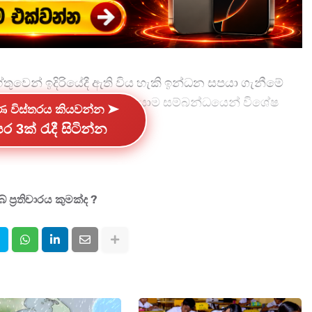
තුවෙන් ඉදිරියේදී ඇති විය හැකි ඉන්ධන සපයා ගැනීමේ
රජයේ කාර්යාල පවත්වාගෙන යාම සම්බන්ධයෙන් විශේෂ
්ණ විස්තරය කියවන්න ➤
කරනවා.
ර 3ක් රැදී සිටින්න
දී මෙම තීරණ ගෙන ඇති අතර රජයේ කාර්යාල සාමාන්‍ය පරිදි
හන කටයුතු සහ කාර්යාල නඩත්තුව සඳහා විශාල ඉන්ධන
අරපිරිමැස්මෙන් භාවිත කිරීම මෙහි මූලික අරමුණයි.
 ප්‍රතිචාරය කුමක්ද ?
ු සෑම සතියකම බදාදා දිනය රජයේ කාර්යාල කටයුතු සඳහා
ව, බදදා දිනය තුළ මේ වන විට ක්‍රියාත්මක වන රාජකාරි එම