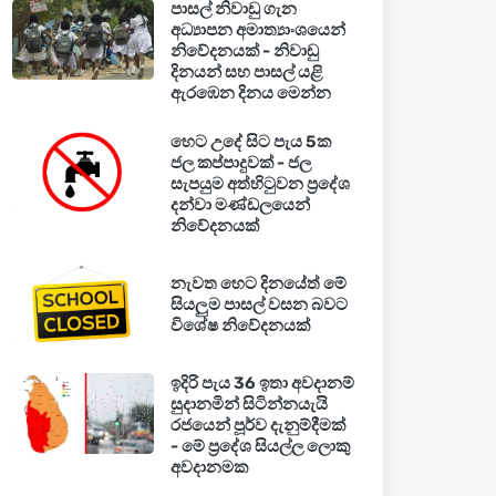
පාසල් නිවාඩු ගැන
අධ්‍යාපන අමාත්‍යාංශයෙන්
නිවේදනයක් - නිවාඩු
දිනයන් සහ පාසල් යළි
ඇරඹෙන දිනය මෙන්න
හෙට උදේ සිට පැය 5ක
ජල කප්පාදුවක් - ජල
සැපයුම අත්හිටුවන ප්‍රදේශ
දන්වා මණ්ඩලයෙන්
නිවේදනයක්
නැවත හෙට දිනයේත් මේ
සියලුම පාසල් වසන බවට
විශේෂ නිවේදනයක්
ඉදිරි පැය 36 ඉතා අවදානම්
සුදානමින් සිටින්නයැයි
රජයෙන් පූර්ව දැනුම්දීමක්
- මේ ප්‍රදේශ සියල්ල ලොකු
අවදානමක