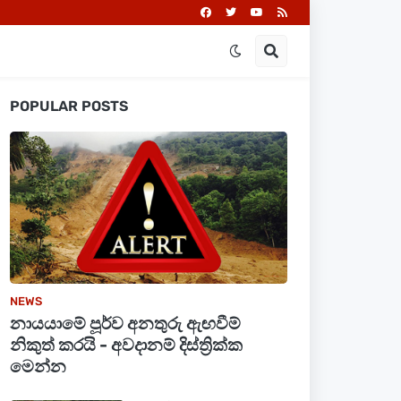
POPULAR POSTS
NEWS
නායයාමේ පූර්ව අනතුරු ඇඟවීම්
නිකුත් කරයි - අවදානම් දිස්ත්‍රික්ක
මෙන්න