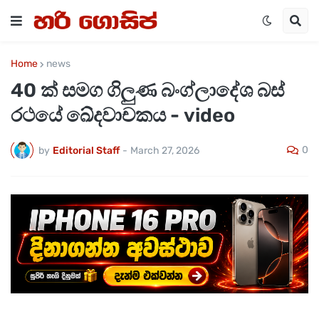
Home
news
40 ක් සමග ගිලුණ බංග්ලාදේශ බස්
රථයේ ඛේදවාචකය - video
0
by
Editorial Staff
-
March 27, 2026