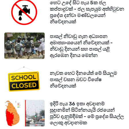
හෙට උදේ සිට පැය 5ක ජල
පෙන්වා දෙන පරිදි, මෑතකදී අවසන් වූ ඊද් නිවාඩු
කප්පාදුවක් - ජල සැපයුම අත්හිටුවන
සමයේදී පමණක් මාර්ග අනතුරු හේතුවෙන් මරණ
ප්‍රදේශ දන්වා මණ්ඩලයෙන්
නිවේදනයක්
200කට අධික සංඛ්‍යාවක් වාර්තා වී ඇති අතර ඉන්
එක් අනතුරකදී දුම්රියක් බස් රථයක ගැටීමෙන් 12
පාසල් නිවාඩු ගැන අධ්‍යාපන
දෙනෙකු මියගොස් ඇත. ලෝක සෞඛ්‍ය සංවිධානයේ
අමාත්‍යාංශයෙන් නිවේදනයක් -
නිවාඩු දිනයන් සහ පාසල් යළි
2023 වාර්තාවලට අනුව එරට වාර්ෂිකව රථවාහන
ඇරඹෙන දිනය මෙන්න
අනතුරු හේතුවෙන් මරණ 5,000ක් පමණ නිල
වශයෙන් වාර්තා වුවද, සැබෑ මරණ සංඛ්‍යාව 31,500
නැවත හෙට දිනයේත් මේ සියලුම
ඉක්මවන බවට ඇස්තමේන්තු කර තිබේ.
පාසල් වසන බවට විශේෂ
නිවේදනයක්
ඉදිරි පැය 36 ඉතා අවදානම්
සුදානමින් සිටින්නයැයි රජයෙන්
පූර්ව දැනුම්දීමක් - මේ ප්‍රදේශ සියල්ල
ලොකු අවදානමක