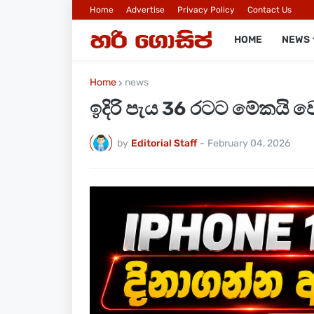
Home
Advertise
Privacy Policy
Contact Us
HOME
NEWS
Home
news
ඉදිරි පැය 36 රටට මේකයි 
by
Editorial Staff
-
February 04, 2026