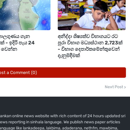
මඟින් සිදු වන අනතුරු අවම කර ගැනීමට අවශ්‍ය පියවර
තුව ජනතාවගෙන්ඉල්ලා සිටී.
කාලගුණය ගැන
අනිද්දා ශිෂ්‍යත්ව විභාගයට රට
මක් - ඉදිරි පැය 24
පුරා විභාග මධ්‍යස්ථාන 2,723ක්
ම් වෙන්න
- විභාග දෙපාර්තමේන්තුවෙන්
දැනුම්දීමක්
ost a Comment (0)
Next Post
i lankan online news website with rich content of 24 hours updated sri
ews reporting in sinhala language. We publish news paper articles
 language like lankadeepa, lakbima, adaderana, nethfm, mawbima,