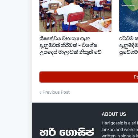
හැකි තාවකාලික තද සුළංවලින් සහ අකුණු 
ගන්නා ලෙස කාලගුණවිද්‍යා දෙපාර්තමේන්
ශිෂ්‍යත්වය විභාගය ගැන
රටටම 
දැනුම්වත් කිරීමක් - විශේෂ
දැනුම්දී
උපදෙස් මාලාවක් නිකුත් වේ
ප්‍රවේශ
P
Previous Post
ABOUT US
Hari gossip is a sr
lankan and world n
written in sinhala