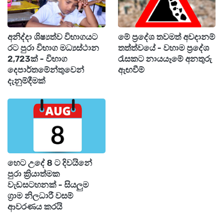
20කට වඩා වැඩි පිරිසක් මේ රෝගයට ගොදුරු වෙලා
අවසන්. ඒ විතරක් නෙමෙයි, දරුණු තත්ත්වය නිසා
අනිද්දා ශිෂ්‍යත්ව විභාගයට
මේ ප්‍රදේශ තවමත් අවදානම්
රෝහල්ගත කරපු පිරිස 270,000ක්. හැමෝම
රට පුරා විභාග මධ්‍යස්ථාන
තත්ත්වයේ - වහාම ප්‍රදේශ
තිගැස්මට පත් කරන පුවත තමයි මේ වෙද්දී 11,000ක්
2,723ක් - විභාග
රැසකට නායයෑමේ අනතුරු
දෙපාර්තමේන්තුවෙන්
ඇඟවීම්
දෙනා මේ ලොවෙන් සමුගෙන තියෙන එක.
දැනුම්දීමක්
සෞඛ්‍ය අංශ පවසන විදිහට මේක සාමාන්‍ය
තත්ත්වයක් නෙමෙයි. 2010-2011 අවුරුදුවලින්
පස්සේ ඉන්ෆ්ලුවෙන්සා රෝගය මේ තරම් ඉහළ
මට්ටමකට වාර්තා වෙලා තියෙන්නේ පළමු
වතාවටයි. එදාටත් වඩා දරුණු විදිහට මේ වසංගතය
හෙට උදේ 8 ට දිවයිනේ
පුරා ක්‍රියාත්මක
පැතිරෙන්න පටන් අරන් තියෙන්නේ
වැඩසටහනක් - සියලුම
ඇමෙරිකානුවන්ව දැඩි අවදානමකට ඇද දමමින්.
ග්‍රාම නිලධාරී වසම්
ආවරණය කරයි