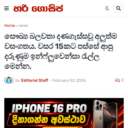
Home
news
සෞඛ්‍ය බලවතා දණගැස්සවූ අලුත්ම
වසංගතය. වසර 15කට පස්සේ ආපු
දරුණුම ඉන්ෆ්ලුවෙන්සා රැල්ල
මෙන්න.
0
by
Editorial Staff
-
February 02, 2026