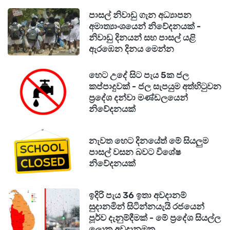
පාසල් නිවාඩු ගැන අධ්‍යාපන
අමාත්‍යාංශයෙන් නිවේදනයක් -
නිවාඩු දිනයන් සහ පාසල් යළි
ඇරඹෙන දිනය මෙන්න
හෙට උදේ සිට පැය 5ක ජල
කප්පාදුවක් - ජල සැපයුම අත්හිටුවන
ප්‍රදේශ දන්වා මණ්ඩලයෙන්
නිවේදනයක්
නැවත හෙට දිනයේත් මේ සියලුම
පාසල් වසන බවට විශේෂ
නිවේදනයක්
ඉදිරි පැය 36 ඉතා අවදානම්
සුදානමින් සිටින්නයැයි රජයෙන්
පූර්ව දැනුම්දීමක් - මේ ප්‍රදේශ සියල්ල
ලොකු අවදානමක