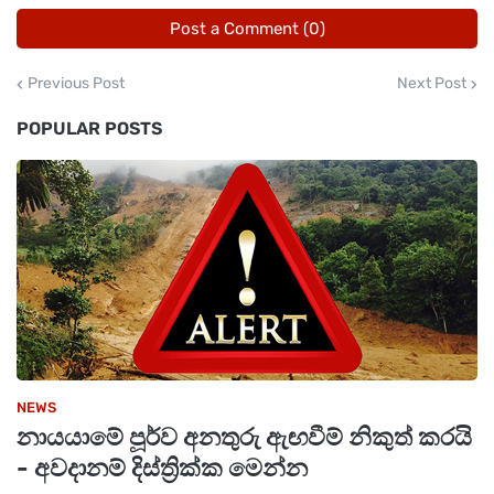
"අපි හිතුවට වඩා මේක ගොඩක් වේගයෙන්
Post a Comment (0)
පැතිරෙනවා..." - සෞඛ්‍ය අංශවලින් ලැබෙන අනතුරු
ඇඟවීම්.
Previous Post
Next Post
POPULAR POSTS
NEWS
නායයාමේ පූර්ව අනතුරු ඇඟවීම් නිකුත් කරයි
- අවදානම් දිස්ත්‍රික්ක මෙන්න