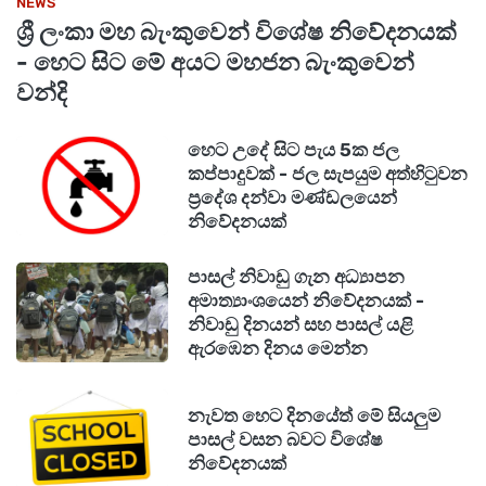
NEWS
ශ්‍රී ලංකා මහ බැංකුවෙන් විශේෂ නිවේදනයක්
මෙවර ලෝක කුසලාන තරගාවලියට යුරෝපීය
- හෙට සිට මේ අයට මහජන බැංකුවෙන්
සුදුසුකම් ලැබීමේ තරගාවලියෙන් සුදුසුකම් ලැබූ
වන්දි
රටවලින් පසු එහි ඉහළම දක්ෂතා දැක්වූ රට
ස්කොට්ලන්තය වේ.
හෙට උදේ සිට පැය 5ක ජල
කප්පාදුවක් - ජල සැපයුම අත්හිටුවන
ප්‍රදේශ දන්වා මණ්ඩලයෙන්
නිවේදනයක්
පාසල් නිවාඩු ගැන අධ්‍යාපන
අමාත්‍යාංශයෙන් නිවේදනයක් -
නිවාඩු දිනයන් සහ පාසල් යළි
ඇරඹෙන දිනය මෙන්න
නැවත හෙට දිනයේත් මේ සියලුම
පාසල් වසන බවට විශේෂ
නිවේදනයක්