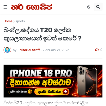
Home
sports
බංග්ලාදේශය T20 ලෝක
කුසලානයෙන් ඉවත් කෙරේ ?
0
by
Editorial Staff
-
January 21, 2026
විස්සයි20 ලෝක කුසලාන ක්‍රිකට් තරගාවලිය