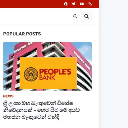
POPULAR POSTS
NEWS
ශ්‍රී ලංකා මහ බැංකුවෙන් විශේෂ
නිවේදනයක් - හෙට සිට මේ අයට
මහජන බැංකුවෙන් වන්දි