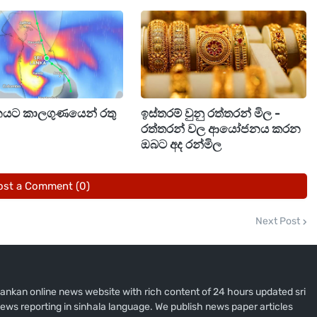
වතින බවත් නියෝජ්‍ය අමාත්‍යවරයා වැඩිදුරටත් පැවසීය.
නයට කාලගුණයෙන් රතු
ඉස්තරම් වුනු රත්තරන් මිල -
රත්තරන් වල ආයෝජනය කරන
ඔබට අද රන්මිල
ost a Comment (0)
Next Post
i lankan online news website with rich content of 24 hours updated sri
ews reporting in sinhala language. We publish news paper articles