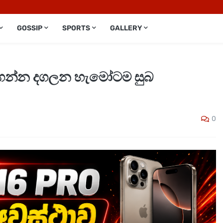
GOSSIP
SPORTS
GALLERY
 දාගන්න දගලන හැමෝටම සුබ
0