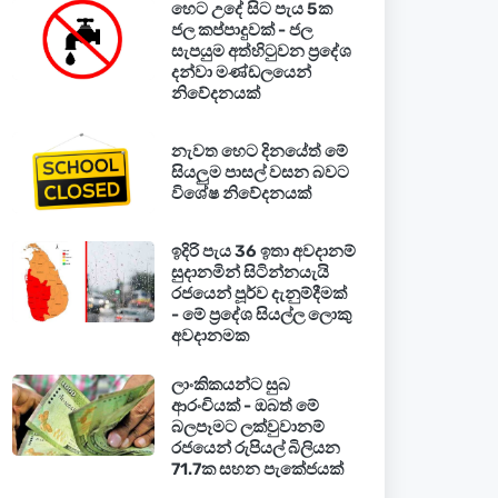
හෙට උදේ සිට පැය 5ක
ජල කප්පාදුවක් - ජල
සැපයුම අත්හිටුවන ප්‍රදේශ
දන්වා මණ්ඩලයෙන්
නිවේදනයක්
නැවත හෙට දිනයේත් මේ
සියලුම පාසල් වසන බවට
විශේෂ නිවේදනයක්
ඉදිරි පැය 36 ඉතා අවදානම්
සුදානමින් සිටින්නයැයි
රජයෙන් පූර්ව දැනුම්දීමක්
- මේ ප්‍රදේශ සියල්ල ලොකු
අවදානමක
ලාංකිකයන්ට සුබ
ආරංචියක් - ඔබත් මේ
බලපෑමට ලක්වුවානම්
රජයෙන් රුපියල් බිලියන
71.7ක සහන පැකේජයක්