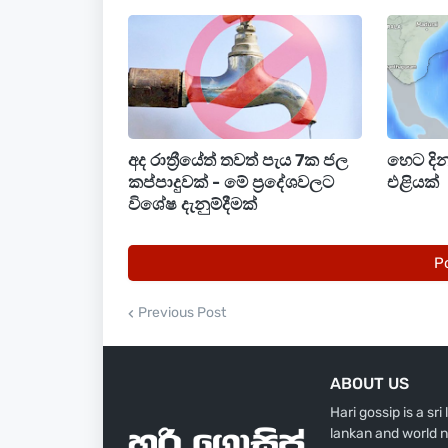
දිනවල තේරීම් ක්‍රියාවලියට ලක් වෙමින් ප
අද රාත්‍රීයේත් තවත් පැය 7ක ජල
හෙට දි
කප්පාදුවක් - මේ ප්‍රදේශවලට
එළියක්
විශේෂ දැනුම්දීමක්
P
Previous Post
ABOUT US
Hari gossip is a sr
lankan and world n