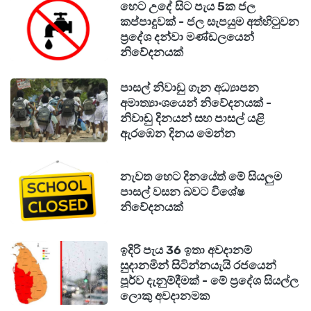
හෙට උදේ සිට පැය 5ක ජල
කප්පාදුවක් - ජල සැපයුම අත්හිටුවන
ප්‍රදේශ දන්වා මණ්ඩලයෙන්
නිවේදනයක්
පාසල් නිවාඩු ගැන අධ්‍යාපන
අමාත්‍යාංශයෙන් නිවේදනයක් -
නිවාඩු දිනයන් සහ පාසල් යළි
ඇරඹෙන දිනය මෙන්න
නැවත හෙට දිනයේත් මේ සියලුම
පාසල් වසන බවට විශේෂ
නිවේදනයක්
ඉදිරි පැය 36 ඉතා අවදානම්
සුදානමින් සිටින්නයැයි රජයෙන්
පූර්ව දැනුම්දීමක් - මේ ප්‍රදේශ සියල්ල
ලොකු අවදානමක