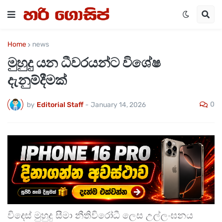
Home
news
මුහුදු යන ධීවරයන්ට විශේෂ
දැනුම්දීමක්
0
by
Editorial Staff
-
January 14, 2026
විදෙස් මුහුදු සීමා නීතිවිරෝධී ලෙස උල්ලංඝනය