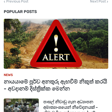
Previous Post
Next Post
POPULAR POSTS
NEWS
නායයාමේ පූර්ව අනතුරු ඇඟවීම් නිකුත් කරයි
- අවදානම් දිස්ත්‍රික්ක මෙන්න
පාසල් නිවාඩු ගැන අධ්‍යාපන
අමාත්‍යාංශයෙන් නිවේදනයක් -