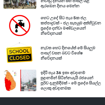
නිවාඩු දිනයන් සහ පාසල් යළි
ඇරඹෙන දිනය මෙන්න
හෙට උදේ සිට පැය 5ක ජල
කප්පාදුවක් - ජල සැපයුම අත්හිටුවන
ප්‍රදේශ දන්වා මණ්ඩලයෙන්
නිවේදනයක්
නැවත හෙට දිනයේත් මේ සියලුම
පාසල් වසන බවට විශේෂ
නිවේදනයක්
ඉදිරි පැය 36 ඉතා අවදානම්
සුදානමින් සිටින්නයැයි රජයෙන්
පූර්ව දැනුම්දීමක් - මේ ප්‍රදේශ සියල්ල
ලොකු අවදානමක