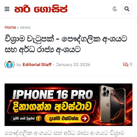
Home
news
විශ්‍රාම වැටුපක් - පෞද්ගලික අංශයට
සහ අර්ධ රාජ්‍ය අංශයට
0
by
Editorial Staff
-
January 23, 2026
පෞද්ගලික අංශයට සහ අර්ධ රාජ්‍ය අංශයට විශ්‍රාම