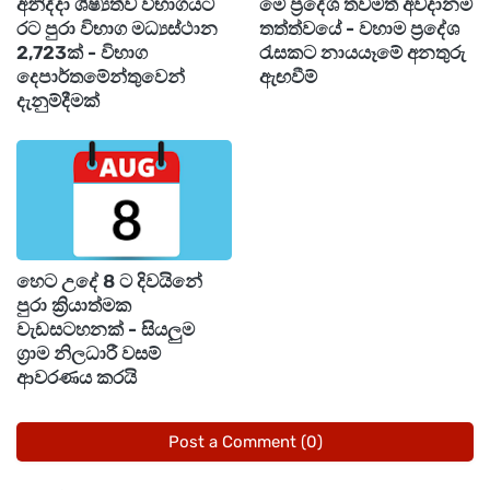
අනිද්දා ශිෂ්‍යත්ව විභාගයට
මේ ප්‍රදේශ තවමත් අවදානම්
වැටුපකට පරිවර්තනය කරනවා කියලා කිව්වේ
රට පුරා විභාග මධ්‍යස්ථාන
තත්ත්වයේ - වහාම ප්‍රදේශ
නැහැ."
2,723ක් - විභාග
රැසකට නායයෑමේ අනතුරු
දෙපාර්තමේන්තුවෙන්
ඇඟවීම්
දැනුම්දීමක්
හෙට උදේ 8 ට දිවයිනේ
පුරා ක්‍රියාත්මක
වැඩසටහනක් - සියලුම
ග්‍රාම නිලධාරී වසම්
ආවරණය කරයි
Post a Comment (0)