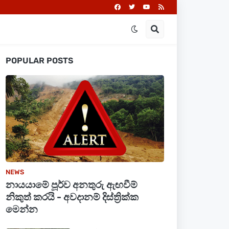
POPULAR POSTS
NEWS
නායයාමේ පූර්ව අනතුරු ඇඟවීම්
නිකුත් කරයි - අවදානම් දිස්ත්‍රික්ක
මෙන්න