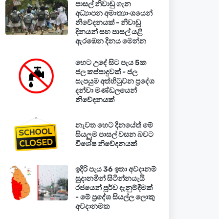
පාසල් නිවාඩු ගැන
අධ්‍යාපන අමාත්‍යාංශයෙන්
නිවේදනයක් - නිවාඩු
දිනයන් සහ පාසල් යළි
ඇරඹෙන දිනය මෙන්න
හෙට උදේ සිට පැය 5ක
ජල කප්පාදුවක් - ජල
සැපයුම අත්හිටුවන ප්‍රදේශ
දන්වා මණ්ඩලයෙන්
නිවේදනයක්
නැවත හෙට දිනයේත් මේ
සියලුම පාසල් වසන බවට
විශේෂ නිවේදනයක්
ඉදිරි පැය 36 ඉතා අවදානම්
සුදානමින් සිටින්නයැයි
රජයෙන් පූර්ව දැනුම්දීමක්
- මේ ප්‍රදේශ සියල්ල ලොකු
අවදානමක