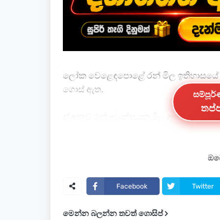
ලෝක වෙළෙඳපොළේ රන් මිල ඉතිහාසයේ ප
ගොස් ඇත.
සම්පූර
තප්ප
ඒ අනුව රන් අවුන්සයක මිල අමෙරිකානු ඩ
බව විදෙස් මාධ්‍ය වාර්තා කර ඇත.
එමෙන්ම රන් මිල තවත් ඉහළ යනු ඇති බව
ඔබේ
ඇති බවත් විශේෂඥයින් මත පළ කරයි.
Facebook
Twitter
ඒ අනුව පවුමක මිල රුපියල් 12,000කින් 
මෙන්න බලන්න තවත් ගොසිප්