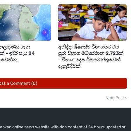
්ෂව ශ්‍රී ලංකාවේ රන්මිල පහතින්,
රුපියල්
50,150
46,000
කාලගුණය ගැන
අනිද්දා ශිෂ්‍යත්ව විභාගයට රට
44,000
මක් - ඉදිරි පැය 24
පුරා විභාග මධ්‍යස්ථාන 2,723ක්
ම් වෙන්න
- විභාග දෙපාර්තමේන්තුවෙන්
දැනුම්දීමක්
ost a Comment (0)
Next Post
i lankan online news website with rich content of 24 hours updated sri