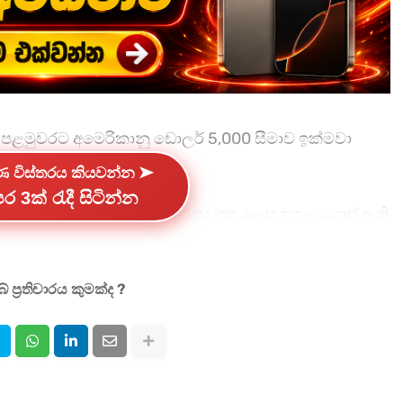
ළමුවරට අමෙරිකානු ඩොලර් 5,000 සීමාව ඉක්මවා
්ණ විස්තරය කියවන්න ➤
ර 3ක් රැදී සිටින්න
ොලර් 5,024.95ක් දක්වා වාර්තා ගත ලෙස ඉහළ ගොස් ඇති
ත් එය මෙම වසර අග වන විට ඩොලර් 5,500ද ඉක්මවා යනු
 ප්‍රතිචාරය කුමක්ද ?
ඉහළ ගොස් ඇති බව වෙළෙන්ඳුන් සඳහන් කරයි.