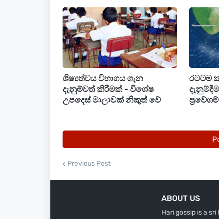
ඒ අනුව අදදින ලෝක වෙළදපොල මිලට සාපේක
රන් ග්රෑම් 1 (1gram)
කැරට් 24
කැරට් 22
ශිෂ්‍යත්වය විභාගය ගැන
රටටම 
කැරට් 18
දැනුම්වත් කිරීමක් - විශේෂ
දැනුම්දී
උපදෙස් මාලාවක් නිකුත් වේ
ප්‍රවේශ
P
Previous Post
ABOUT US
Hari gossip is a sr