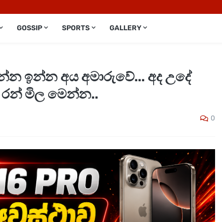
GOSSIP
SPORTS
GALLERY
්න ඉන්න අය අමාරුවේ... අද උදේ
රන් මිල මෙන්න..
0