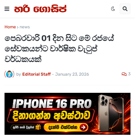
Home
news
පෙබරවාරි 01 දින සිට මේ රජයේ
සේවකයන්ට වාර්ෂික වැටුප්
වර්ධකයක්
3
by
Editorial Staff
-
January 23, 2026