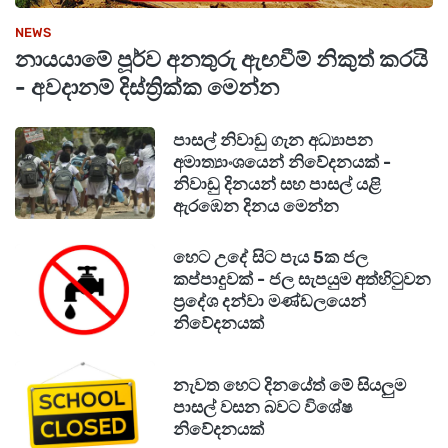
NEWS
නායයාමේ පූර්ව අනතුරු ඇඟවීම් නිකුත් කරයි
- අවදානම් දිස්ත්‍රික්ක මෙන්න
පාසල් නිවාඩු ගැන අධ්‍යාපන
අමාත්‍යාංශයෙන් නිවේදනයක් -
නිවාඩු දිනයන් සහ පාසල් යළි
ඇරඹෙන දිනය මෙන්න
හෙට උදේ සිට පැය 5ක ජල
කප්පාදුවක් - ජල සැපයුම අත්හිටුවන
ප්‍රදේශ දන්වා මණ්ඩලයෙන්
නිවේදනයක්
නැවත හෙට දිනයේත් මේ සියලුම
පාසල් වසන බවට විශේෂ
නිවේදනයක්