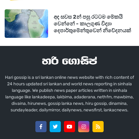
අද සවස 2න් පසු රටටම මේකයි
වෙන්නේ - කාලගුණ විද්‍යා
දෙපාර්තුමේන්තුවෙන් නිවේදනයක්
Hari gossip is a sri lankan online news website with rich content of
24 hours updated sri lankan and world news reporting in sinhala
language. We publish news paper articles written in sinhala
language like lankadeepa, lakbima, adaderana, nethfm, mawbima,
divaina, hirunews, gossip lanka news, hiru gossip, dinamina,
sundayleader, dailymirror, dailynews, newsfirst, lankacnews.