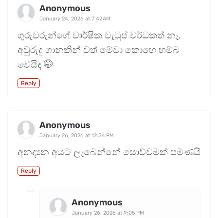
Anonymous
සේවා කොමිෂන් සභාව වැඩිදුරටත් දැනුම් දෙයි.
January 24, 2026 at 7:42 AM
ගුරුවරුන්ගේ වාර්ෂික වැටුප් වර්ධකත් නෑ.
අවුරුදු ගානකින් වත් මේවා කොහෙ හම්බ
වෙයිද 🤭
Reply
Anonymous
January 26, 2026 at 12:54 PM
අනද්‍යන අයට ලැබෙන්නේ සොච්චමක් පමණයි
Reply
Anonymous
January 26, 2026 at 9:05 PM