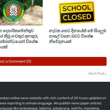
5 අධ්‍යයන වර්ෂයේ විභාගය. පළමුවර පරීක්ෂණය ලෙස
 වීමෙන්, සිසුන්ට මුල් සූදානම් වීමට වැඩි කාලයක්
ෙනු ඇත.
ාථමික අධ්‍යාපන අවසානයේ විභාගය. තරඟකාරී විභාගයක්
්ග දෙපාර්තමේන්තුව
නැවත හෙට දිනයේත් මේ සියලුම
 සිසුන්ගේ සූදානම්වීමේදී මූලික දැනුම මත අවධානය
කර තිබූ ගංවතුර අනතුරු
පාසල් වසන බවට විශේෂ
ු කරන්න.
 සම්බන්ධයෙන් විශේෂ
නිවේදනයක්
යක්
 අධ්‍යාපනය සඳහා ප්‍රධාන විභාගය. විෂයන් අනුව වෙනස්
ost a Comment (0)
ටහන් නිකුත් වනු ඇත.
Next Post
 අධ්‍යයන වර්ෂයේ ප්‍රධාන O/L විභාගය. පාසල් වසර
නයේ සිදුවන බැවින්, සිසුන්ගේ සූදානම්වීමේදී විෂයන්
i lankan online news website with rich content of 24 hours updated sri
රව කළමනාකරණය කරන්න.
ews reporting in sinhala language. We publish news paper articles
 language like lankadeepa, lakbima, adaderana, nethfm, mawbima,