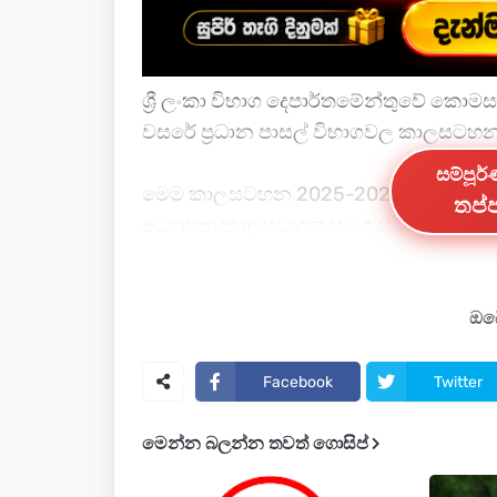
ශ්‍රී ලංකා විභාග දෙපාර්තමේන්තුවේ කො
වසරේ ප්‍රධාන පාසල් විභාගවල කාලසටහන
සම්පූර
මෙම කාලසටහන 2025-2026 අධ්‍යයන වර්
තප්ප
අධ්‍යාපන කාලසටහන සමග සම්බන්ධ වී 
විභාගවල දින තහවුරු වීමෙන් පසුව වෙනස්ක
(doenets.lk) තුළින් නිරන්තරයෙන් පරීක්ෂ
ඔබේ
ප්‍රධාන විභාග කාලසටහන:
Facebook
Twitter
මෙන්න බලන්න තවත් ගොසිප්
විභාගය
දිනවල්
විශ