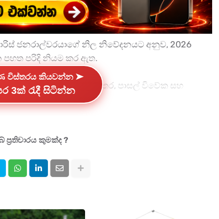
මසාරිස් ජනරාල්වරයාගේ නිල නිවේදනයට අනුව, 2026
 පහත පරිදි නියම කර ඇත.
්ණ විස්තරය කියවන්න ➤
ෂයේ විභාග ඇතුළත් වන අතර, පාසල් විවේක සහ
ර 3ක් රැදී සිටින්න
තීරණය කර ඇත.
ම් සිදුවීමේ හැකියාවක් ඇති බැවින්, නිල වෙබ් අඩවිය
ා කරගන්නා ලෙස ඉල්ලා සිටියි.
 ප්‍රතිචාරය කුමක්ද ?
ේෂ සටහන්