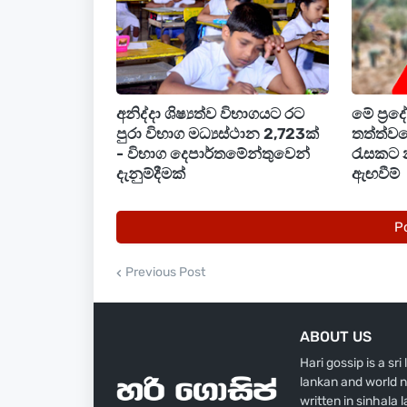
කැරට් 18
LKR 240,10
අනිද්දා ශිෂ්‍යත්ව විභාගයට රට
මේ ප්‍ර
පුරා විභාග මධ්‍යස්ථාන 2,723ක්
තත්ත්වය
- විභාග දෙපාර්තමේන්තුවෙන්
රැසකට 
දැනුම්දීමක්
ඇඟවීම්
P
Previous Post
ABOUT US
Hari gossip is a sr
lankan and world n
written in sinhala