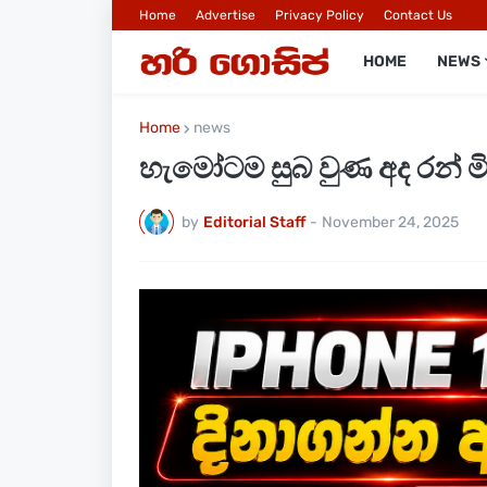
Home
Advertise
Privacy Policy
Contact Us
HOME
NEWS
Home
news
හැමෝටම සුබ වුණ අද රන් ම
by
Editorial Staff
-
November 24, 2025