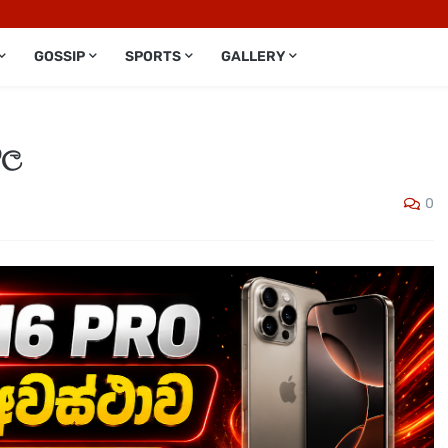
GOSSIP
SPORTS
GALLERY
ිල
0