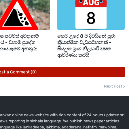
0
LKR 247,500
දේශ තවමත් අවදානම්
හෙට උදේ 8 ට දිවයිනේ පුරා
ේ - වහාම ප්‍රදේශ
ක්‍රියාත්මක වැඩසටහනක් -
නායයෑමේ අනතුරු
සියලුම ග්‍රාම නිලධාරී වසම්
ආවරණය කරයි
ost a Comment (0)
Next Post
i lankan online news website with rich content of 24 hours updated sri
ews reporting in sinhala language. We publish news paper articles
 language like lankadeepa, lakbima, adaderana, nethfm, mawbima,