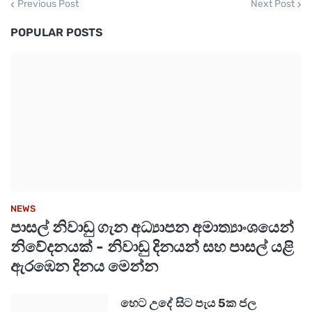
Previous Post
Next Post
POPULAR POSTS
NEWS
පාසල් නිවාඩු ගැන අධ්‍යාපන අමාත්‍යාංශයෙන්
නිවේදනයක් - නිවාඩු දිනයන් සහ පාසල් යළි
ඇරඹෙන දිනය මෙන්න
හෙට උදේ සිට පැය 5ක ජල