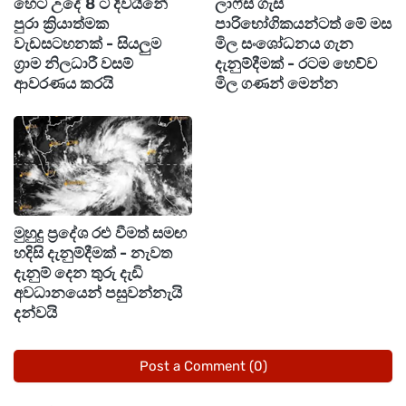
හෙට උදේ 8 ට දිවයිනේ
ලාෆ්ස් ගැස්
පුරා ක්‍රියාත්මක
පාරිභෝගිකයන්ටත් මේ මස
වැඩසටහනක් - සියලුම
මිල සංශෝධනය ගැන
ග්‍රාම නිලධාරී වසම්
දැනුම්දීමක් - රටම හෙව්ව
ආවරණය කරයි
මිල ගණන් මෙන්න
මුහුදු ප්‍රදේශ රළු වීමත් සමඟ
හදිසි දැනුම්දීමක් - නැවත
දැනුම් දෙන තුරු දැඩි
අවධානයෙන් පසුවන්නැයි
දන්වයි
Post a Comment (0)