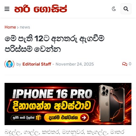
Home
news
මේ පැති 12ට අනතරු ඇගවීම්
පරිස්සම් වෙන්න
0
by
Editorial Staff
-
November 24, 2025
බදුල්ල, ගාල්ල, කළුතර, මහනුවර, කෑගල්ල, මාතර