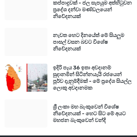
කප්පාදුවක් - ජල සැපයුම අත්හිටුවන
ප්‍රදේශ දන්වා මණ්ඩලයෙන්
නිවේදනයක්
නැවත හෙට දිනයේත් මේ සියලුම
පාසල් වසන බවට විශේෂ
නිවේදනයක්
ඉදිරි පැය 36 ඉතා අවදානම්
සුදානමින් සිටින්නයැයි රජයෙන්
පූර්ව දැනුම්දීමක් - මේ ප්‍රදේශ සියල්ල
ලොකු අවදානමක
ශ්‍රී ලංකා මහ බැංකුවෙන් විශේෂ
නිවේදනයක් - හෙට සිට මේ අයට
මහජන බැංකුවෙන් වන්දි