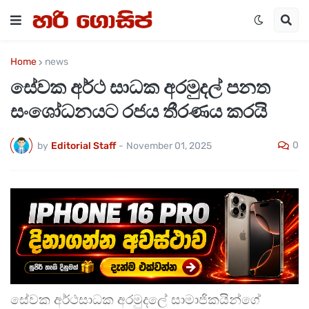
Home
news
සේවක අර්ථ සාධක අරමුදල් පනත
සංශෝධනයට රජය තීරණය කරයි
0
by
Editorial Staff
-
November 01, 2025
සේවක අර්ථසාධක අරමුදලේ සාමාජිකයින්ගේ