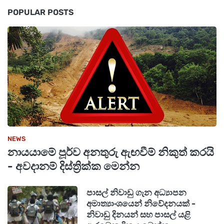
POPULAR POSTS
මේ අතර වතු කම්කරු වැටුප් වැඩි කිරීම
සම්බන්ධයෙන්ද මෙහිදී අවධානය යොමුව ඇති අතර
එහිදී අදහස් දක්වමින් කම්කරු නියෝජ්‍ය අමාත්‍ය
මහින්ද ජයසිංහ මහතා සඳහන් කර ඇත්තේ වතු
සේවක වැටුප් වැඩි කිරීම සම්බන්ධයෙන් සුබවාදී
බලාපොරොත්තුවක් තබා ගත හැකි බවය.
NEWS
නායයාමේ පූර්ව අනතුරු ඇඟවීම් නිකුත් කරයි
- අවදානම් දිස්ත්‍රික්ක මෙන්න
පාසල් නිවාඩු ගැන අධ්‍යාපන
අමාත්‍යාංශයෙන් නිවේදනයක් -
නිවාඩු දිනයන් සහ පාසල් යළි