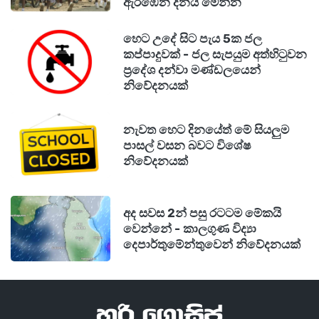
ඇරඹෙන දිනය මෙන්න
හෙට උදේ සිට පැය 5ක ජල
කප්පාදුවක් - ජල සැපයුම අත්හිටුවන
ප්‍රදේශ දන්වා මණ්ඩලයෙන්
නිවේදනයක්
නැවත හෙට දිනයේත් මේ සියලුම
පාසල් වසන බවට විශේෂ
නිවේදනයක්
අද සවස 2න් පසු රටටම මේකයි
වෙන්නේ - කාලගුණ විද්‍යා
දෙපාර්තුමේන්තුවෙන් නිවේදනයක්