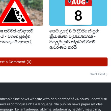
්ගලිකව ආනයනය කරගත හැකි වාහනවල මිල මෙසේ පහත
දේශ තවමත් අවදානම්
හෙට උදේ 8 ට දිවයිනේ පුරා
ේ - වහාම ප්‍රදේශ
ක්‍රියාත්මක වැඩසටහනක් -
5 වර්ෂයේ නිෂ්පාදිත Honda Vezel වර්ගයේ මෝටර් රථයක්
නායයෑමේ අනතුරු
සියලුම ග්‍රාම නිලධාරී වසම්
ැවති මිලට වඩා රුපියල් ලක්ෂ දෙකක් පමණ ප්‍රමාණයකින්
ආවරණය කරයි
ost a Comment (0)
ටර් රථයක් සහ වැගන්ආර් (Wagon R) වර්ගයේ දෙමුහුන් සහ
පියල් ලක්ෂ පහත් හයත් අතර ප්‍රමාණයකින් අඩුවී තිබෙන
Next Post
ි වන්නේ Toyota Raize සහ Toyota Yaris මාදිලි බව
i lankan online news website with rich content of 24 hours updated sri
ews reporting in sinhala language. We publish news paper articles
 language like lankadeepa, lakbima, adaderana, nethfm, mawbima,