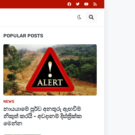
POPULAR POSTS
NEWS
නායයාමේ පූර්ව අනතුරු ඇඟවීම්
නිකුත් කරයි - අවදානම් දිස්ත්‍රික්ක
මෙන්න