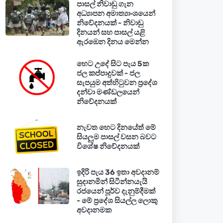
පාසල් නිවාඩු ගැන
අධ්‍යාපන අමාත්‍යාංශයෙන්
නිවේදනයක් - නිවාඩු
දිනයන් සහ පාසල් යළි
ඇරඹෙන දිනය මෙන්න
හෙට උදේ සිට පැය 5ක
ජල කප්පාදුවක් - ජල
සැපයුම අත්හිටුවන ප්‍රදේශ
දන්වා මණ්ඩලයෙන්
නිවේදනයක්
නැවත හෙට දිනයේත් මේ
සියලුම පාසල් වසන බවට
විශේෂ නිවේදනයක්
ඉදිරි පැය 36 ඉතා අවදානම්
සුදානමින් සිටින්නයැයි
රජයෙන් පූර්ව දැනුම්දීමක්
- මේ ප්‍රදේශ සියල්ල ලොකු
අවදානමක