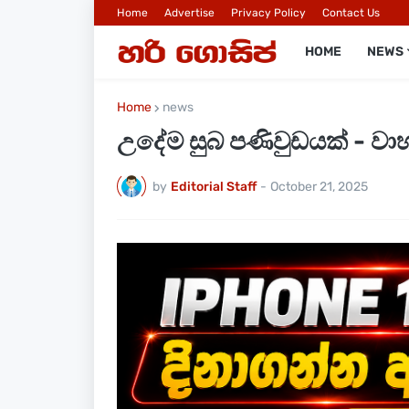
Home
Advertise
Privacy Policy
Contact Us
HOME
NEWS
Home
news
උදේම සුබ පණිවුඩයක් - වා
by
Editorial Staff
-
October 21, 2025