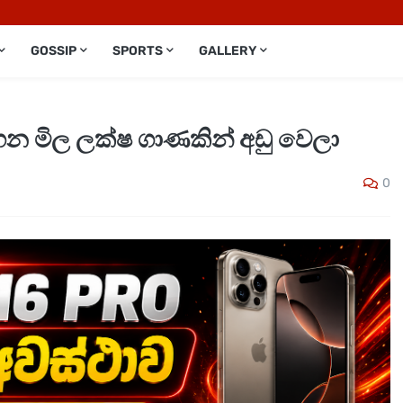
GOSSIP
SPORTS
GALLERY
හන මිල ලක්ෂ ගාණකින් අඩු වෙලා
0