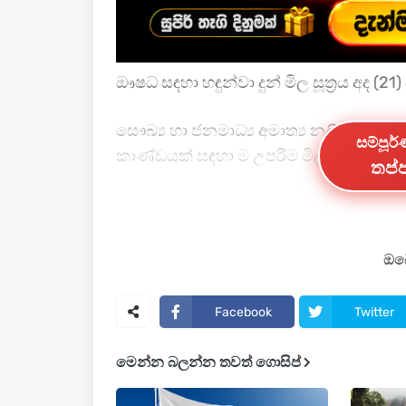
ඖෂධ සඳහා හඳුන්වා දුන් මිල සූත්‍රය අද (21
සෞඛ්‍ය හා ජනමාධ්‍ය අමාත්‍ය නලින්ද 
සම්පූර
කාණ්ඩයක් සඳහා ම උපරිම මිල සීමාවක්
තප්ප
මේ අතර සුවසැරිය ගිලන් රථ සේවයේ නම
අමාත්‍යවරයා අද පාර්ලිමේන්තුවේදී අව
ඔබේ
Facebook
Twitter
මෙන්න බලන්න තවත් ගොසිප්