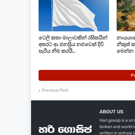
ටෙලි කතා මාලාවකින් රසිකයින්
නායයාමේ
අතරට ආ ජනප්‍රිය නළුවෙක් දිවි
නිකුත් ක
සැරිය නිම කරයි..
මෙන්න
P
Previous Post
ABOUT US
Hari gossip is a sr
lankan and world n
written in sinhala