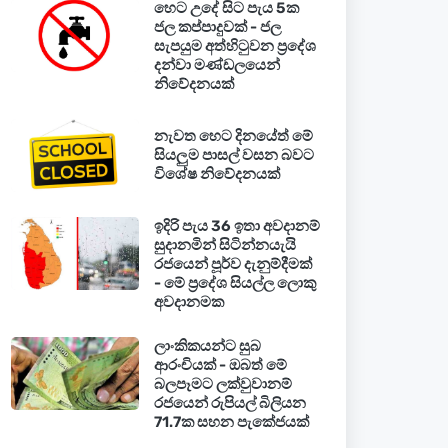
හෙට උදේ සිට පැය 5ක
ජල කප්පාදුවක් - ජල
සැපයුම අත්හිටුවන ප්‍රදේශ
දන්වා මණ්ඩලයෙන්
නිවේදනයක්
නැවත හෙට දිනයේත් මේ
සියලුම පාසල් වසන බවට
විශේෂ නිවේදනයක්
ඉදිරි පැය 36 ඉතා අවදානම්
සුදානමින් සිටින්නයැයි
රජයෙන් පූර්ව දැනුම්දීමක්
- මේ ප්‍රදේශ සියල්ල ලොකු
අවදානමක
ලාංකිකයන්ට සුබ
ආරංචියක් - ඔබත් මේ
බලපෑමට ලක්වුවානම්
රජයෙන් රුපියල් බිලියන
71.7ක සහන පැකේජයක්