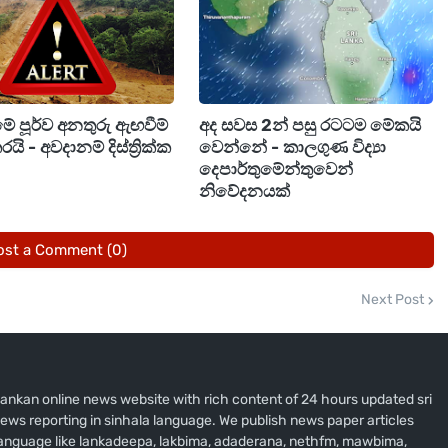
 පූර්ව අනතුරු ඇඟවීම්
අද සවස 2න් පසු රටටම මේකයි
රයි - අවදානම් දිස්ත්‍රික්ක
වෙන්නේ - කාලගුණ විද්‍යා
දෙපාර්තුමේන්තුවෙන්
නිවේදනයක්
ost a Comment (0)
Next Post
i lankan online news website with rich content of 24 hours updated sri
ews reporting in sinhala language. We publish news paper articles
 language like lankadeepa, lakbima, adaderana, nethfm, mawbima,