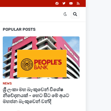
POPULAR POSTS
NEWS
ශ්‍රී ලංකා මහ බැංකුවෙන් විශේෂ
නිවේදනයක් - හෙට සිට මේ අයට
මහජන බැංකුවෙන් වන්දි