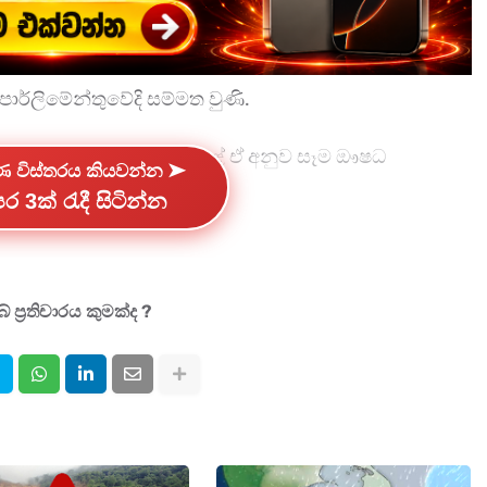
) පාර්ලිමේන්තුවේදි සම්මත වුණි.
ජයතිස්ස මහතා අවධාරණය කළේ ඒ අනුව සෑම ඖෂධ
්ණ විස්තරය කියවන්න ➤
ද නියම කෙරෙන බවය.
ර 3ක් රැදී සිටින්න
 සහ වර්ණයේ කිසිඳු වෙනසක් සිදුනොවන බවද
ධාරණය කළේය.
 ප්‍රතිචාරය කුමක්ද ?