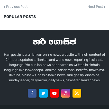
Previous Post
Next Post
මේ වනවිට ඒවා මුද්‍රණය ආරම්භ කර ඇති බවත් නව
POPULAR POSTS
අධ්‍යාපන ප්‍රතිසංස්කරණ යටතේ එම ශ්‍රේණිවල
සිසුන්ගේ පාසල් පොත් බෑගයේ බරද අඩුවන බවද
නියෝජ්‍ය අමාත්‍ය වෛද්‍ය මධුර සෙනෙවිරත්න
සඳහන් කරයි.
Hari gossip is a sri lankan online news website with rich content of
24 hours updated sri lankan and world news reporting in sinhala
language. We publish news paper articles written in sinhala
language like lankadeepa, lakbima, adaderana, nethfm, mawbima,
divaina, hirunews, gossip lanka news, hiru gossip, dinamina,
sundayleader, dailymirror, dailynews, newsfirst, lankacnews.