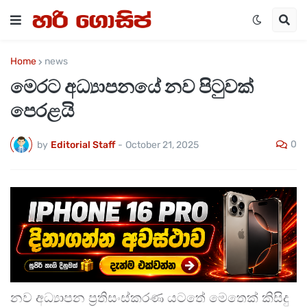
Home
news
මෙරට අධ්‍යාපනයේ නව පිටුවක්
පෙරළයි
0
by
Editorial Staff
-
October 21, 2025
නව අධ්‍යාපන ප්‍රතිසංස්කරණ යටතේ මෙතෙක් කිසිදු