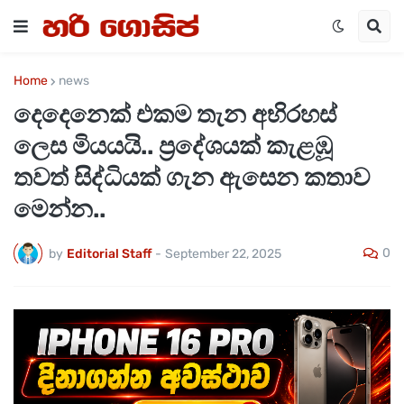
Home
news
දෙදෙනෙක් එකම තැන අභිරහස්
ලෙස මියයයි.. ප්‍රදේශයක් කැළඹූ
තවත් සිද්ධියක් ගැන ඇසෙන කතාව
මෙන්න..
0
by
Editorial Staff
-
September 22, 2025