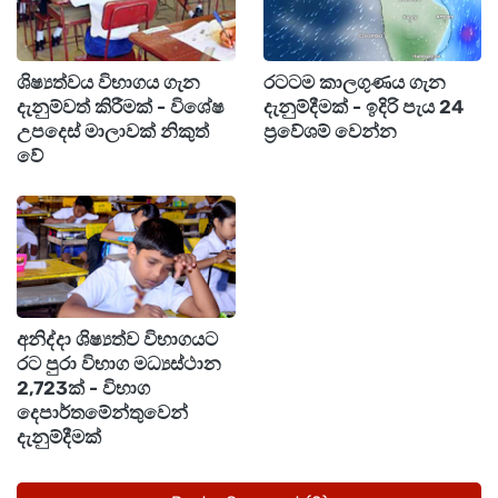
සිද්ධිය පිළිබඳව මේ වන විට පොලීසිය විමර්ශන
ආරම්භ කර ඇති අතර රජයේ රසපරීක්ෂකවරයා
ශිෂ්‍යත්වය විභාගය ගැන
රටටම කාලගුණය ගැන
දැනුම්වත් කිරීමක් - විශේෂ
දැනුම්දීමක් - ඉදිරි පැය 24
විසින් අදාළ සිද්ධිය සම්බන්ධව රස පරීක්ෂණය
උපදෙස් මාලාවක් නිකුත්
ප්‍රවේශම් වෙන්න
සිදුකරමින් පවතින බවයි අප වාර්තාකරු කියා
වේ
සිටියේ.
අනිද්දා ශිෂ්‍යත්ව විභාගයට
රට පුරා විභාග මධ්‍යස්ථාන
2,723ක් - විභාග
දෙපාර්තමේන්තුවෙන්
දැනුම්දීමක්