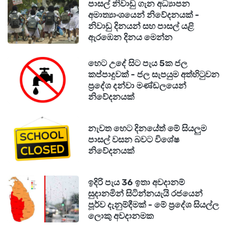
පාසල් නිවාඩු ගැන අධ්‍යාපන
අමාත්‍යාංශයෙන් නිවේදනයක් -
නිවාඩු දිනයන් සහ පාසල් යළි
ඇරඹෙන දිනය මෙන්න
හෙට උදේ සිට පැය 5ක ජල
කප්පාදුවක් - ජල සැපයුම අත්හිටුවන
ප්‍රදේශ දන්වා මණ්ඩලයෙන්
නිවේදනයක්
නැවත හෙට දිනයේත් මේ සියලුම
පාසල් වසන බවට විශේෂ
නිවේදනයක්
ඉදිරි පැය 36 ඉතා අවදානම්
සුදානමින් සිටින්නයැයි රජයෙන්
පූර්ව දැනුම්දීමක් - මේ ප්‍රදේශ සියල්ල
ලොකු අවදානමක