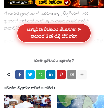
ඒ තවත් ප්‍රදේශයක් කම්පා කළ සිදුවීමක්. මේ
ඇසෙන්නේ අන්න ඒ ගැන ඇසෙන වෙනස්ම
කතාවයි.
සම්පූර්ණ විස්තරය කියවන්න ➤
තප්පර 3ක් රැදී සිටින්න
තංගල්ල - සීනිමෝදර ප්‍රදේශයේ අලුත්වැඩියා කරමින්
තිබූ නිවසක තිබී සැක කටයුතු ලෙස මියගිය පුද්ගල
මළසිරුරු 02 ක් සොයා ගෙන තිබෙනවා.
ඔබේ ප්‍රතිචාරය කුමක්ද ?
එමෙන්ම ඔවුන් සමඟ සිටි තවත් අයෙක් රෝහල්ගත
කිරීමෙන් අනතුරුව මියගොස් ඇති බවයි පොලිසිය
සඳහන් කළේ.
මෙන්න බලන්න තවත් ගොසිප්
එම ස්ථානයේ තිබී අයිස් මත්ද්‍රව්‍ය අඩංගු පැකට්
කිහිපයක් ද හමුවී ඇති බව සඳහන්.