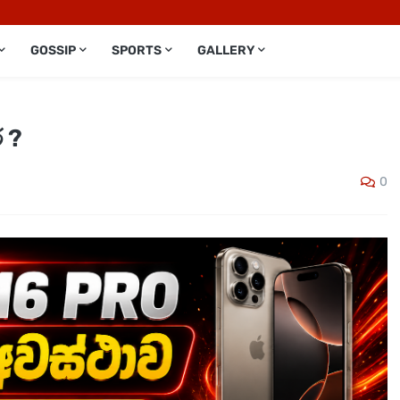
GOSSIP
SPORTS
GALLERY
් ?
0