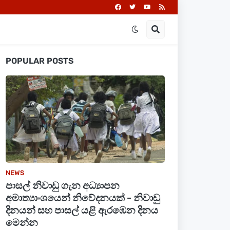
POPULAR POSTS
NEWS
පාසල් නිවාඩු ගැන අධ්‍යාපන
අමාත්‍යාංශයෙන් නිවේදනයක් - නිවාඩු
දිනයන් සහ පාසල් යළි ඇරඹෙන දිනය
මෙන්න