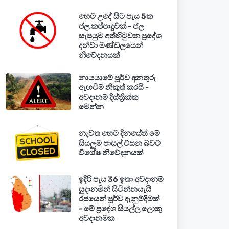
හෙට උදේ සිට පැය 5ක
ජල කප්පාදුවක් - ජල
සැපයුම අත්හිටුවන ප්‍රදේශ
දන්වා මණ්ඩලයෙන්
නිවේදනයක්
නායයාමේ පූර්ව අනතුරු
ඇඟවීම් නිකුත් කරයි -
අවදානම් දිස්ත්‍රික්ක
මෙන්න
නැවත හෙට දිනයේත් මේ
සියලුම පාසල් වසන බවට
විශේෂ නිවේදනයක්
ඉදිරි පැය 36 ඉතා අවදානම්
සුදානමින් සිටින්නයැයි
රජයෙන් පූර්ව දැනුම්දීමක්
- මේ ප්‍රදේශ සියල්ල ලොකු
අවදානමක