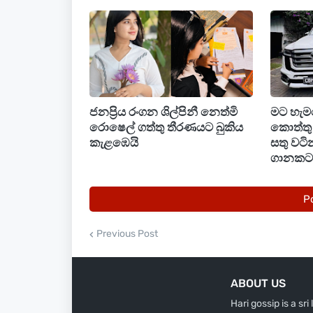
ඒ අතර කලා ක්ෂේත්‍රයේ තරු රැසකගේත් සුබ ප
පිවිසි ඉසුරු සහ දේශානි ආදරණීය යුවළට
ආදරේ කරන කාගෙත් ප්‍රාර්ථනය.
ජනප්‍රිය රංගන ශිල්පිනී නෙත්මි
මට හැමද
රොෂෙල් ගත්තු තීරණයට බුකිය
කොත්තු 
කැළඹෙයි
සතු වට
ගානකට 
P
Previous Post
ABOUT US
Hari gossip is a sr