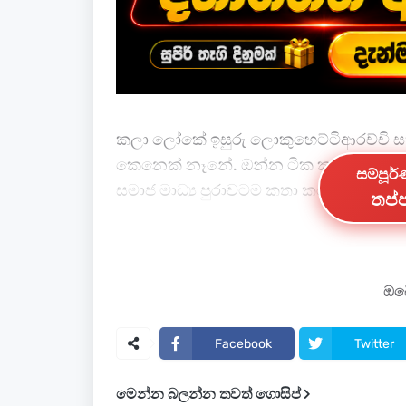
කලා ලෝකේ ඉසුරු ලොකුහෙට්ටිආරච්චි 
කෙනෙක් නෑනේ. ඔන්න ටික කාලයක් වැඩ
සම්පූර
සමාජ මාධ්‍ය පුරාවටම කතා කරන්න පටන් 
තප්ප
ඒකට හේතුව ඉසුරු තමන්ගේ මුහුණුපොතේ
වූ බව නිල වශයෙන් ‍රසිකයින්ට දැන්වීමයි.
ඔබේ
කාලයක් තිස්සේ බොහෝ දෙනෙක් බලාපොරො
වශයෙන්ම මංගල්‍යයකින් කෙළවර වීමත් සමඟ
Facebook
Twitter
වෙන්න පටන් අරන්.
මෙන්න බලන්න තවත් ගොසිප්