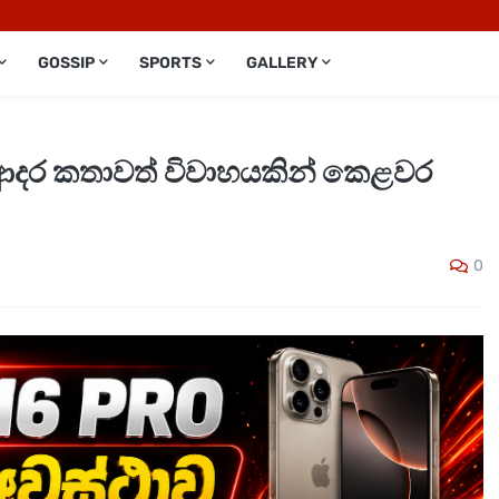
GOSSIP
SPORTS
GALLERY
ආදර කතාවත් විවාහයකින් කෙළවර
0