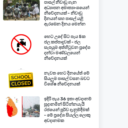
පාසල් නිවාඩු ගැන
අධ්‍යාපන අමාත්‍යාංශයෙන්
නිවේදනයක් - නිවාඩු
දිනයන් සහ පාසල් යළි
ඇරඹෙන දිනය මෙන්න
හෙට උදේ සිට පැය 5ක
ජල කප්පාදුවක් - ජල
සැපයුම අත්හිටුවන ප්‍රදේශ
දන්වා මණ්ඩලයෙන්
නිවේදනයක්
නැවත හෙට දිනයේත් මේ
සියලුම පාසල් වසන බවට
විශේෂ නිවේදනයක්
ඉදිරි පැය 36 ඉතා අවදානම්
සුදානමින් සිටින්නයැයි
රජයෙන් පූර්ව දැනුම්දීමක්
- මේ ප්‍රදේශ සියල්ල ලොකු
අවදානමක