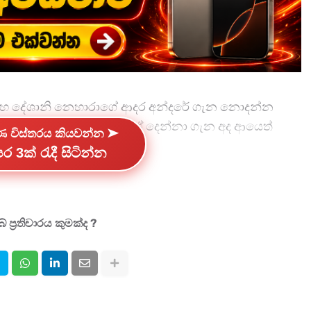
සහ දේශානි නෙහාරාගේ ආදර අන්දරේ ගැන නොදන්න
ි කතාබහට ලක් නොවුණ ඒ දෙන්නා ගැන අද ආයෙත්
්ණ විස්තරය කියවන්න ➤
අරන්.
ර 3ක් රැදී සිටින්න
 මීට සුළු මොහොතකට පෙර දේශානි නෙහාරා හා විවාහ
 ප්‍රතිචාරය කුමක්ද ?
ත්තුවෙන් හිටපු ඒ ආදර කතාව ඒ විදිහට නිල
 ඔවුන් දෙන්නට සමාජ මාධ්‍ය පුරාවටම සුබ පැතුම් එකතු