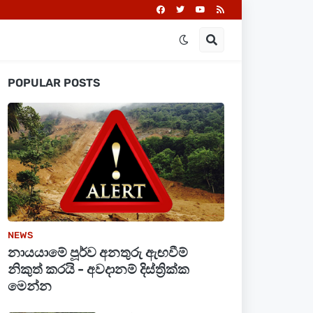
POPULAR POSTS
NEWS
නායයාමේ පූර්ව අනතුරු ඇඟවීම්
නිකුත් කරයි - අවදානම් දිස්ත්‍රික්ක
මෙන්න