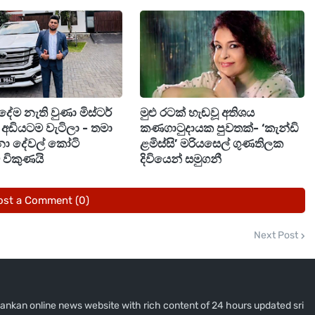
ැතුම් ඇතුළත්. ඉතින් අලුත් ජීවිතයක් අරඹමින් යුග දිවියට
 දිවි ගමන සාර්ථක වේවා කියන එක තමා මේ දෙන්නට
ේම නැති වුණා මිස්ටර්
මුළු රටක් හැඬවූ අතිශය
අඩියටම වැටිලා - තමා
කණගාටුදායක පුවතක්- ‘කැන්ඩි
ිනා දේවල් කෝටි
ළමිස්සි’ මරියසෙල් ගුණතිලක
විකුණයි
දිවියෙන් සමුගනී
ost a Comment (0)
Next Post
i lankan online news website with rich content of 24 hours updated sri