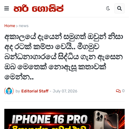
Home
news
අකාලයේ දැයෙන් සමුගත් ඔවුන් නිසා
අද රටක් කම්පා වෙයි.. මීගමුව
බන්ධනාගාරයේ සිද්ධිය ගැන ඇසෙන
ඔබ මෙතෙක් නොඇසූ කතාවක්
මෙන්න..
0
by
Editorial Staff
-
July 07, 2026