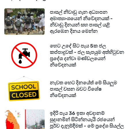
පාසල් නිවාඩු ගැන අධ්‍යාපන
අමාත්‍යාංශයෙන් නිවේදනයක් -
නිවාඩු දිනයන් සහ පාසල් යළි
ඇරඹෙන දිනය මෙන්න
හෙට උදේ සිට පැය 5ක ජල
කප්පාදුවක් - ජල සැපයුම අත්හිටුවන
ප්‍රදේශ දන්වා මණ්ඩලයෙන්
නිවේදනයක්
නැවත හෙට දිනයේත් මේ සියලුම
පාසල් වසන බවට විශේෂ
නිවේදනයක්
ඉදිරි පැය 36 ඉතා අවදානම්
සුදානමින් සිටින්නයැයි රජයෙන්
පූර්ව දැනුම්දීමක් - මේ ප්‍රදේශ සියල්ල