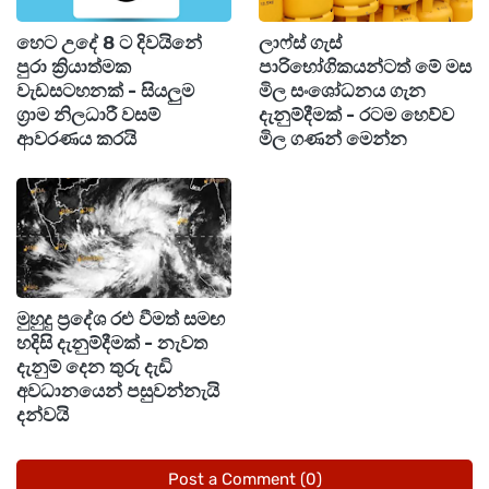
වෙරළට ඔබ්බෙන් වන මුහුදු ප්‍රදේශවල සුළගේ
හෙට උදේ 8 ට දිවයිනේ
ලාෆ්ස් ගැස්
වේගය විටින් විට පැයට කිලෝමීටර් 50 සිට 60
පුරා ක්‍රියාත්මක
පාරිභෝගිකයන්ටත් මේ මස
දක්වා වැඩි වන බව කාලගුණ විද්‍යා
වැඩසටහනක් - සියලුම
මිල සංශෝධනය ගැන
ග්‍රාම නිලධාරී වසම්
දැනුම්දීමක් - රටම හෙව්ව
දෙපාර්තමේන්තුව නිවේදනය කළේය.
ආවරණය කරයි
මිල ගණන් මෙන්න
ඒ අනුව එම ප්‍රදේශවල මුහුදු ප්‍රදේශ විටින් විට ඉතා
රළුවේ. මේ පිළිබඳව අවධානයෙන් කටයුතු කරන
ලෙසත් තමන් විසින් මේ සම්බන්ධයෙන් නිකුත්
කරනු ලබන සෙසු නිවේදන පිළිබඳව, අවධානයෙන්
පසුවන ලෙසත් ධීවර හා නාවික ප්‍රජාවගෙන්
මුහුදු ප්‍රදේශ රළු වීමත් සමඟ
හදිසි දැනුම්දීමක් - නැවත
කාලගුණ විද්‍යා දෙපාර්තමේන්තුව වැඩිදුරටත් ඉල්ලා
දැනුම් දෙන තුරු දැඩි
සිටියි.
අවධානයෙන් පසුවන්නැයි
දන්වයි
Post a Comment (0)