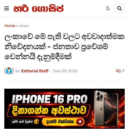
Home
news
ලංකාවේ මේ පැති වලට අවවාදාත්මක
නිවේදනයක් - ජනතාව ප්‍රවේශම්
වෙන්නයි දැනුම්දීමක්
0
by
Editorial Staff
-
July 09, 2026