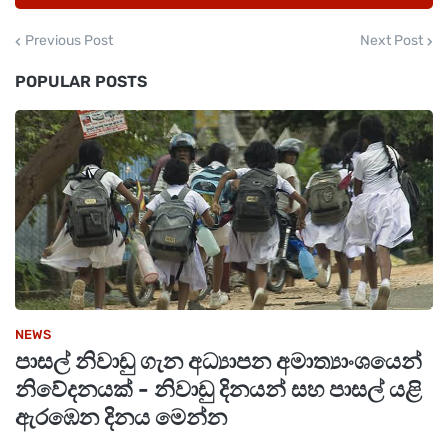
Previous Post
Next Post
POPULAR POSTS
NEWS
පාසල් නිවාඩු ගැන අධ්‍යාපන අමාත්‍යාංශයෙන්
නිවේදනයක් - නිවාඩු දිනයන් සහ පාසල් යළි
ඇරඹෙන දිනය මෙන්න