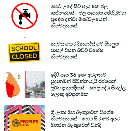
හෙට උදේ සිට පැය 5ක ජල
කප්පාදුවක් - ජල සැපයුම අත්හිටුවන
ප්‍රදේශ දන්වා මණ්ඩලයෙන්
නිවේදනයක්
නැවත හෙට දිනයේත් මේ සියලුම
පාසල් වසන බවට විශේෂ
නිවේදනයක්
ඉදිරි පැය 36 ඉතා අවදානම්
සුදානමින් සිටින්නයැයි රජයෙන්
පූර්ව දැනුම්දීමක් - මේ ප්‍රදේශ සියල්ල
ලොකු අවදානමක
ශ්‍රී ලංකා මහ බැංකුවෙන් විශේෂ
නිවේදනයක් - හෙට සිට මේ අයට
මහජන බැංකුවෙන් වන්දි