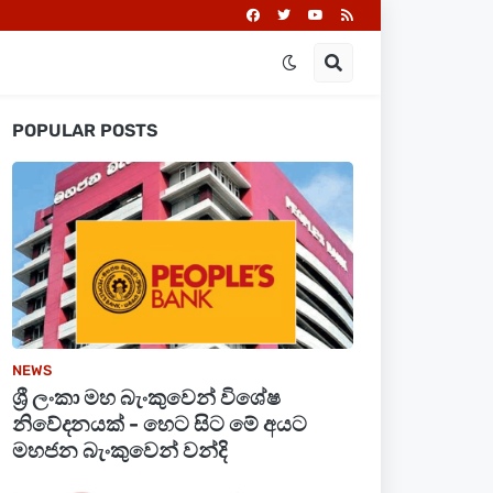
POPULAR POSTS
NEWS
ශ්‍රී ලංකා මහ බැංකුවෙන් විශේෂ
නිවේදනයක් - හෙට සිට මේ අයට
මහජන බැංකුවෙන් වන්දි