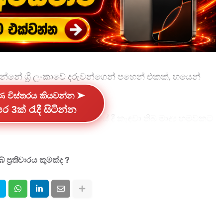
සන්නේ ශ්‍රී ලංකාවේ දරුවන්ගෙන් පහෙන් එකක්, හයෙන්
් පෙළෙන බවයි.
්ණ විස්තරය කියවන්න ➤
ර 3ක් රැදී සිටින්න
‍ය ප්‍රවර්ධන කාර්යාංශයේ දී කැඳවා තිබූ මාද්‍ය හමුවකට
ළේ නවතම සමීක්ෂණ වාර්තා අනුව මෙරට දරුවන්ගේ, මිටි
 ප්‍රතිචාරය කුමක්ද ?
16.1%, ස්ටූලථාවය , 0.5% පෙළෙන බවයි.