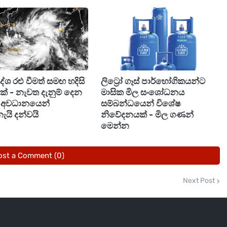
‍රදේශ රළු වීමත් සමඟ හදිසි
ලිට්‍රෝ ගෑස් පාර්භෝගිකයන්ට
ීමක් - නැවත දැනුම් දෙන
මාසික මිල සංශෝධනය
ඩි අවධානයෙන්
සම්බන්ධයෙන් විශේෂ
ැයි දන්වයි
නිවේදනයක් - මිල ගණන්
මෙන්න
ost a Comment (0)
Next Post