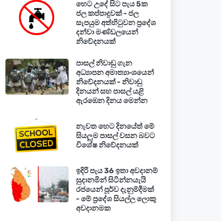
හෙට උදේ සිට පැය 5ක
ජල කප්පාදුවක් - ජල
සැපයුම අත්හිටුවන ප්‍රදේශ
දන්වා මණ්ඩලයෙන්
නිවේදනයක්
පාසල් නිවාඩු ගැන
අධ්‍යාපන අමාත්‍යාංශයෙන්
නිවේදනයක් - නිවාඩු
දිනයන් සහ පාසල් යළි
ඇරඹෙන දිනය මෙන්න
නැවත හෙට දිනයේත් මේ
සියලුම පාසල් වසන බවට
විශේෂ නිවේදනයක්
ඉදිරි පැය 36 ඉතා අවදානම්
සුදානමින් සිටින්නයැයි
රජයෙන් පූර්ව දැනුම්දීමක්
- මේ ප්‍රදේශ සියල්ල ලොකු
අවදානමක