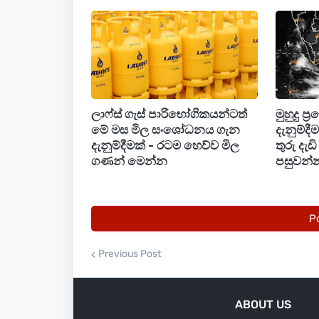
ලාෆ්ස් ගැස් පාරිභෝගිකයන්ටත්
මුහුදු ප්
මේ මස මිල සංශෝධනය ගැන
දැනුම්ද
දැනුම්දීමක් - රටම හෙව්ව මිල
තුරු දැ
ගණන් මෙන්න
පසුවන්න
P
Previous Post
ABOUT US