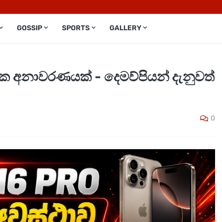
GOSSIP
SPORTS
GALLERY
නරක අනාවරණයක් - දෙමව්පියන් දැනුවත්
0