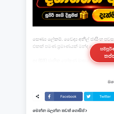
සෞඛ්‍ය ලේකම්. වෛද්‍ය අනිල් ජාසිංහ පව
එකක් පමණ ප්‍රමාණයක් මන්ද පෝෂණයෙන
සම්පූර
තප්ප
අද (03) ජාතික පෝෂණ මාසය වෙනුවෙන් සෞඛ්
එක්වෙමින් ඔහු මේ බව පැවසුවේය.
සෞඛ්‍ය ලේකම්වරයා වැඩිදුරටත් සඳහන් ක
ඔබේ
බව 10.1%, ක්ෂය වීම ,8. 1%, බර අඩුකම , 
Facebook
Twitter
මෙන්න බලන්න තවත් ගොසිප්