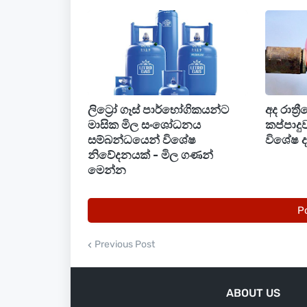
ලිට්‍රෝ ගෑස් පාර්භෝගිකයන්ට
අද රාත්‍
මාසික මිල සංශෝධනය
කප්පාදු
සම්බන්ධයෙන් විශේෂ
විශේෂ දැ
නිවේදනයක් - මිල ගණන්
මෙන්න
P
Previous Post
ABOUT US