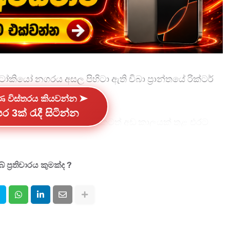
ෝකියෝ නගරය අසල පිහිටා ඇති චිබා ප්‍රාන්තයේ රික්ටර්
ි බවයි.
්ණ විස්තරය කියවන්න ➤
ර 3ක් රැදී සිටින්න
 නිකුත් කර නැති බවත් පැයකටත් අඩු කාලයක් තුළ එරට
ත් වාර්තා වේ.
දකුණු ඉබරාකි ප්‍රාන්තයේ රික්ටර් මාපකයේ 4.1ක
 ප්‍රතිචාරය කුමක්ද ?
ට වාර්තා වූ බව විදෙස් මාධ්‍ය වාර්තා වැඩිදුරටත්