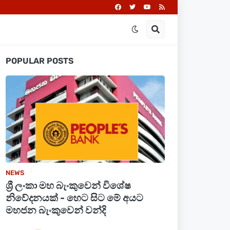
POPULAR POSTS
NEWS
ශ්‍රී ලංකා මහ බැංකුවෙන් විශේෂ
නිවේදනයක් - හෙට සිට මේ අයට
මහජන බැංකුවෙන් වන්දි