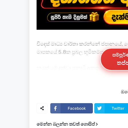
විදෙස් මාධ්‍ය වාර්තා කරන්නේ ජපානයේ, ට
මාපකයේ 5.8ක ප්‍රබල භූමිකම්පාවක් සිදු ඇත
සම්පූර
තප්ප
නමුත් මේ දක්වා සුනාමි අනතුරු ඇඟවීමක්
තුළ වාර්තා වූ දෙවන භූචලනය මෙය වන බව
ජපානයේ ටෝකියෝ නගරය අසලට පිහිටා ඇති 
ඔබේ
භූමිකම්පාවක් එරට වේලාවෙන් පෙරවරු 11.49
පැවසීය.
Facebook
Twitter
මෙන්න බලන්න තවත් ගොසිප්