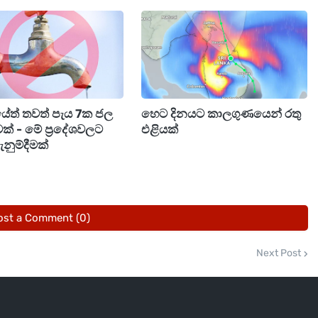
රීයේත් තවත් පැය 7ක ජල
හෙට දිනයට කාලගුණයෙන් රතු
වක් - මේ ප්‍රදේශවලට
එළියක්
නුම්දීමක්
ost a Comment (0)
Next Post