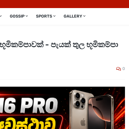
GOSSIP
SPORTS
GALLERY
භූමිකම්පාවක් - පැයක් තුල භූමිකම්පා
0