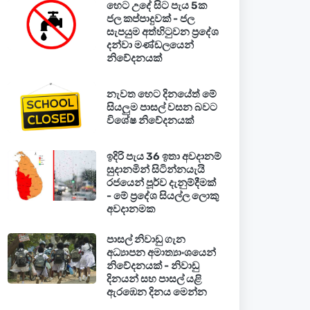
හෙට උදේ සිට පැය 5ක
ජල කප්පාදුවක් - ජල
සැපයුම අත්හිටුවන ප්‍රදේශ
දන්වා මණ්ඩලයෙන්
නිවේදනයක්
නැවත හෙට දිනයේත් මේ
සියලුම පාසල් වසන බවට
විශේෂ නිවේදනයක්
ඉදිරි පැය 36 ඉතා අවදානම්
සුදානමින් සිටින්නයැයි
රජයෙන් පූර්ව දැනුම්දීමක්
- මේ ප්‍රදේශ සියල්ල ලොකු
අවදානමක
පාසල් නිවාඩු ගැන
අධ්‍යාපන අමාත්‍යාංශයෙන්
නිවේදනයක් - නිවාඩු
දිනයන් සහ පාසල් යළි
ඇරඹෙන දිනය මෙන්න