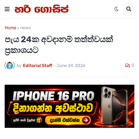
Home
news
පැය 24ක අවදානම් තත්ත්වයක්
ප්‍රකාශයට
0
by
Editorial Staff
-
June 24, 2026