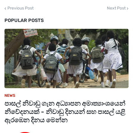
Previous Post
Next Post
POPULAR POSTS
NEWS
පාසල් නිවාඩු ගැන අධ්‍යාපන අමාත්‍යාංශයෙන්
නිවේදනයක් - නිවාඩු දිනයන් සහ පාසල් යළි
ඇරඹෙන දිනය මෙන්න