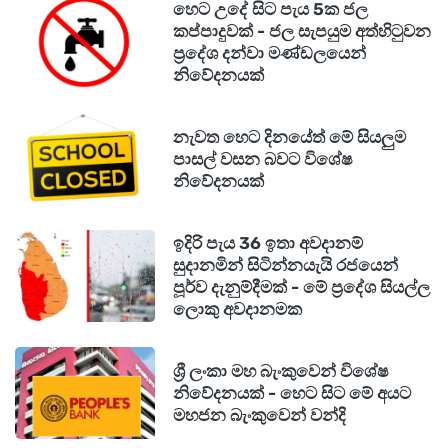
හෙට උදේ සිට පැය 5ක ජල
කප්පාදුවක් - ජල සැපයුම අත්හිටුවන
ප්‍රදේශ දන්වා මණ්ඩලයෙන්
නිවේදනයක්
නැවත හෙට දිනයේත් මේ සියලුම
පාසල් වසන බවට විශේෂ
නිවේදනයක්
ඉදිරි පැය 36 ඉතා අවදානම්
සුදානමින් සිටින්නයැයි රජයෙන්
පූර්ව දැනුම්දීමක් - මේ ප්‍රදේශ සියල්ල
ලොකු අවදානමක
ශ්‍රී ලංකා මහ බැංකුවෙන් විශේෂ
නිවේදනයක් - හෙට සිට මේ අයට
මහජන බැංකුවෙන් වන්දි