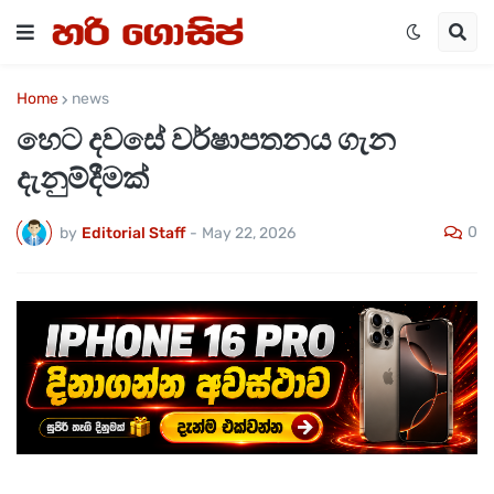
Home
news
හෙට දවසේ වර්ෂාපතනය ගැන
දැනුම්දීමක්
0
by
Editorial Staff
-
May 22, 2026