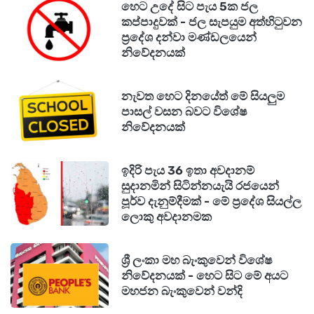
හෙට උදේ සිට පැය 5ක ජල
කප්පාදුවක් - ජල සැපයුම අත්හිටුවන
පුවක්පිටිය තුම්මෝදර හංදිය, සීතාවක උද්භිත
ප්‍රදේශ දන්වා මණ්ඩලයෙන්
නිවේදනයක්
උද්‍යානය මෙන්ම යටියන්තොට ප්‍රදේශයේ ඇතැම්
ස්ථාන ජලයෙන් යටවී පවතී.
නැවත හෙට දිනයේත් මේ සියලුම
පාසල් වසන බවට විශේෂ
හංවැල්ල නිට්ටඹුව ප්‍රධාන මාර්ගය පූගොඩ
නිවේදනයක්
නගරයෙන් යටවීමෙන් රථවාහන ධාවනයට බාධා
එල්ල වුණි.
ඉදිරි පැය 36 ඉතා අවදානම්
සුදානමින් සිටින්නයැයි රජයෙන්
පූර්ව දැනුම්දීමක් - මේ ප්‍රදේශ සියල්ල
පවතින අධික වර්ෂාපතනය හමුවේ අත්තනගලු ඔය
ලොකු අවදානමක
ආශ්‍රිතව ඉදිරි පැය 24 තුළ සුළු ගංවතුර තත්ත්වයක්
ඇතිවිය හැකි බව වාරිමාර්ග දෙපාර්තමේන්තුව
ශ්‍රී ලංකා මහ බැංකුවෙන් විශේෂ
පවසයි.
නිවේදනයක් - හෙට සිට මේ අයට
මහජන බැංකුවෙන් වන්දි
ඒ අනුව දූනමලේ මිනුම් මධ්‍යස්ථානයට අනුව